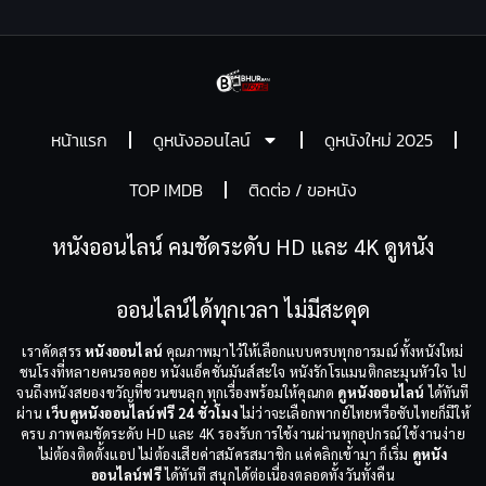
หน้าแรก
ดูหนังออนไลน์
ดูหนังใหม่ 2025
TOP IMDB
ติดต่อ / ขอหนัง
หนังออนไลน์ คมชัดระดับ HD และ 4K ดูหนัง
ออนไลน์ได้ทุกเวลา ไม่มีสะดุด
เราคัดสรร
หนังออนไลน์
คุณภาพมาไว้ให้เลือกแบบครบทุกอารมณ์ ทั้งหนังใหม่
ชนโรงที่หลายคนรอคอย หนังแอ็คชั่นมันส์สะใจ หนังรักโรแมนติกละมุนหัวใจ ไป
จนถึงหนังสยองขวัญที่ชวนขนลุก ทุกเรื่องพร้อมให้คุณกด
ดูหนังออนไลน์
ได้ทันที
ผ่าน
เว็บดูหนังออนไลน์ฟรี 24 ชั่วโมง
ไม่ว่าจะเลือกพากย์ไทยหรือซับไทยก็มีให้
ครบ ภาพคมชัดระดับ HD และ 4K รองรับการใช้งานผ่านทุกอุปกรณ์ ใช้งานง่าย
ไม่ต้องติดตั้งแอป ไม่ต้องเสียค่าสมัครสมาชิก แค่คลิกเข้ามา ก็เริ่ม
ดูหนัง
ออนไลน์ฟรี
ได้ทันที สนุกได้ต่อเนื่องตลอดทั้งวันทั้งคืน