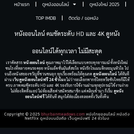
หน้าแรก
ดูหนังออนไลน์
ดูหนังใหม่ 2025
TOP IMDB
ติดต่อ / ขอหนัง
หนังออนไลน์ คมชัดระดับ HD และ 4K ดูหนัง
ออนไลน์ได้ทุกเวลา ไม่มีสะดุด
เราคัดสรร
หนังออนไลน์
คุณภาพมาไว้ให้เลือกแบบครบทุกอารมณ์ ทั้งหนังใหม่
ชนโรงที่หลายคนรอคอย หนังแอ็คชั่นมันส์สะใจ หนังรักโรแมนติกละมุนหัวใจ ไป
จนถึงหนังสยองขวัญที่ชวนขนลุก ทุกเรื่องพร้อมให้คุณกด
ดูหนังออนไลน์
ได้ทันที
ผ่าน
เว็บดูหนังออนไลน์ฟรี 24 ชั่วโมง
ไม่ว่าจะเลือกพากย์ไทยหรือซับไทยก็มีให้
ครบ ภาพคมชัดระดับ HD และ 4K รองรับการใช้งานผ่านทุกอุปกรณ์ ใช้งานง่าย
ไม่ต้องติดตั้งแอป ไม่ต้องเสียค่าสมัครสมาชิก แค่คลิกเข้ามา ก็เริ่ม
ดูหนัง
ออนไลน์ฟรี
ได้ทันที สนุกได้ต่อเนื่องตลอดทั้งวันทั้งคืน
Copyright © 2025
bhurbanmeadows.com
หนังไทยออนไลน์ หนังดัง
Netflix ดูหนังบนมือถือ เว็บดูหนังฟรี 24 ชั่วโมง