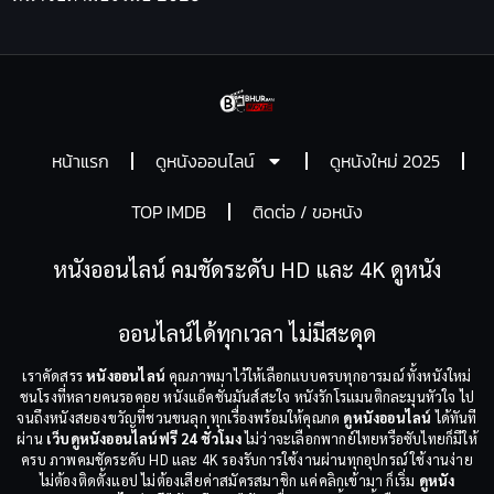
หน้าแรก
ดูหนังออนไลน์
ดูหนังใหม่ 2025
TOP IMDB
ติดต่อ / ขอหนัง
หนังออนไลน์ คมชัดระดับ HD และ 4K ดูหนัง
ออนไลน์ได้ทุกเวลา ไม่มีสะดุด
เราคัดสรร
หนังออนไลน์
คุณภาพมาไว้ให้เลือกแบบครบทุกอารมณ์ ทั้งหนังใหม่
ชนโรงที่หลายคนรอคอย หนังแอ็คชั่นมันส์สะใจ หนังรักโรแมนติกละมุนหัวใจ ไป
จนถึงหนังสยองขวัญที่ชวนขนลุก ทุกเรื่องพร้อมให้คุณกด
ดูหนังออนไลน์
ได้ทันที
ผ่าน
เว็บดูหนังออนไลน์ฟรี 24 ชั่วโมง
ไม่ว่าจะเลือกพากย์ไทยหรือซับไทยก็มีให้
ครบ ภาพคมชัดระดับ HD และ 4K รองรับการใช้งานผ่านทุกอุปกรณ์ ใช้งานง่าย
ไม่ต้องติดตั้งแอป ไม่ต้องเสียค่าสมัครสมาชิก แค่คลิกเข้ามา ก็เริ่ม
ดูหนัง