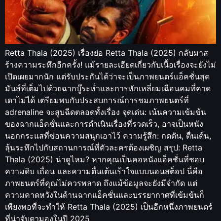
Retta Thala (2025) เรื่องย่อ Retta Thala (2025) กลับมาส
ร้างความระทึกอีกครั้ง! แม้รายละเอียดเกี่ยวกับเนื้อเรื่องจะยังไม่
เปิดเผยมากนัก แต่รับประกันได้ว่าจะเป็นภาพยนตร์แอ็คชั่นสุด
มันส์ที่เต็มไปด้วยฉากบู๊ระห่ำและการหักเหลี่ยมเฉือนคมที่คาด
เดาไม่ได้ เตรียมพบกับประสบการณ์การชมภาพยนตร์ที่
adrenaline จะสูบฉีดตลอดทั้งเรื่อง จุดเด่น: เน้นความเข้มข้น
ของฉากแอ็คชั่นและการดำเนินเรื่องที่รวดเร็ว, อาจเป็นหนัง
นอกกระแสที่ซ่อนความสนุกเอาไว้ ความรู้สึก: กดดัน, ตื่นเต้น,
ลุ้นระทึกไปกับสถานการณ์ที่ตัวละครต้องเผชิญ สรุป: Retta
Thala (2025) น่าดูไหม? หากคุณเป็นคอหนังแอ็คชั่นที่ชอบ
ความดิบ เถื่อน และความตื่นเต้นเร้าใจแบบนอนสต็อป นี่คือ
ภาพยนตร์ที่คุณไม่ควรพลาด ถึงแม้ข้อมูลจะยังมีจำกัด แต่
ความคาดหวังในด้านฉากแอ็คชั่นและบรรยากาศที่เข้มข้นก็
เพียงพอที่จะทำให้ Retta Thala (2025) เป็นอีกหนึ่งภาพยนตร์
ที่น่าจับตามองในปี 2025