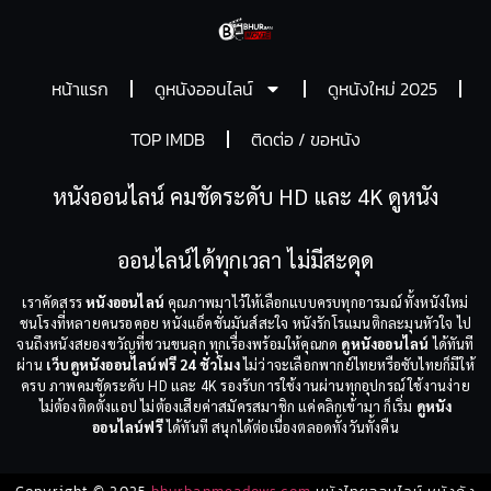
หน้าแรก
ดูหนังออนไลน์
ดูหนังใหม่ 2025
TOP IMDB
ติดต่อ / ขอหนัง
หนังออนไลน์ คมชัดระดับ HD และ 4K ดูหนัง
ออนไลน์ได้ทุกเวลา ไม่มีสะดุด
เราคัดสรร
หนังออนไลน์
คุณภาพมาไว้ให้เลือกแบบครบทุกอารมณ์ ทั้งหนังใหม่
ชนโรงที่หลายคนรอคอย หนังแอ็คชั่นมันส์สะใจ หนังรักโรแมนติกละมุนหัวใจ ไป
จนถึงหนังสยองขวัญที่ชวนขนลุก ทุกเรื่องพร้อมให้คุณกด
ดูหนังออนไลน์
ได้ทันที
ผ่าน
เว็บดูหนังออนไลน์ฟรี 24 ชั่วโมง
ไม่ว่าจะเลือกพากย์ไทยหรือซับไทยก็มีให้
ครบ ภาพคมชัดระดับ HD และ 4K รองรับการใช้งานผ่านทุกอุปกรณ์ ใช้งานง่าย
ไม่ต้องติดตั้งแอป ไม่ต้องเสียค่าสมัครสมาชิก แค่คลิกเข้ามา ก็เริ่ม
ดูหนัง
ออนไลน์ฟรี
ได้ทันที สนุกได้ต่อเนื่องตลอดทั้งวันทั้งคืน