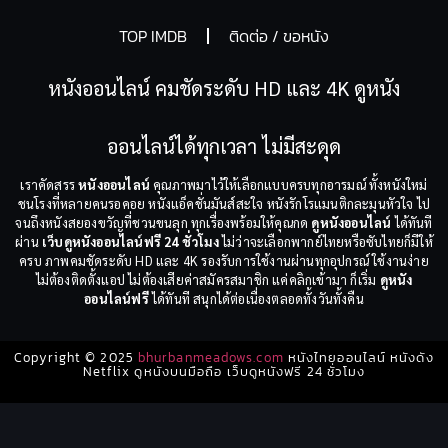
TOP IMDB
ติดต่อ / ขอหนัง
หนังออนไลน์ คมชัดระดับ HD และ 4K ดูหนัง
ออนไลน์ได้ทุกเวลา ไม่มีสะดุด
เราคัดสรร
หนังออนไลน์
คุณภาพมาไว้ให้เลือกแบบครบทุกอารมณ์ ทั้งหนังใหม่
ชนโรงที่หลายคนรอคอย หนังแอ็คชั่นมันส์สะใจ หนังรักโรแมนติกละมุนหัวใจ ไป
จนถึงหนังสยองขวัญที่ชวนขนลุก ทุกเรื่องพร้อมให้คุณกด
ดูหนังออนไลน์
ได้ทันที
ผ่าน
เว็บดูหนังออนไลน์ฟรี 24 ชั่วโมง
ไม่ว่าจะเลือกพากย์ไทยหรือซับไทยก็มีให้
ครบ ภาพคมชัดระดับ HD และ 4K รองรับการใช้งานผ่านทุกอุปกรณ์ ใช้งานง่าย
ไม่ต้องติดตั้งแอป ไม่ต้องเสียค่าสมัครสมาชิก แค่คลิกเข้ามา ก็เริ่ม
ดูหนัง
ออนไลน์ฟรี
ได้ทันที สนุกได้ต่อเนื่องตลอดทั้งวันทั้งคืน
Copyright © 2025
bhurbanmeadows.com
หนังไทยออนไลน์ หนังดัง
Netflix ดูหนังบนมือถือ เว็บดูหนังฟรี 24 ชั่วโมง