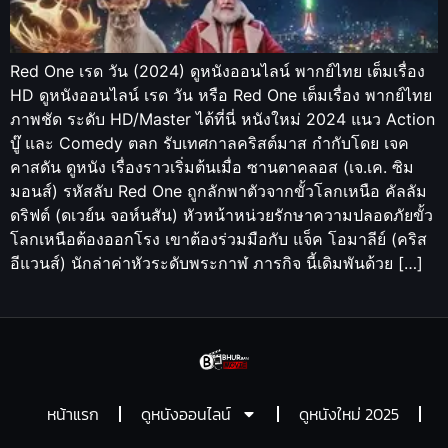
Red One เรด วัน (2024) ดูหนังออนไลน์ พากย์ไทย เต็มเรื่อง
HD ดูหนังออนไลน์ เรด วัน หรือ Red One เต็มเรื่อง พากย์ไทย
ภาพชัด ระดับ HD/Master ได้ที่นี่ หนังใหม่ 2024 แนว Action
บู๊ และ Comedy ตลก รับเทศกาลคริสต์มาส กำกับโดย เจค
คาสดัน ดูหนัง เรื่องราวเริ่มต้นเมื่อ ซานตาคลอส (เจ.เค. ซิม
มอนส์) รหัสลับ Red One ถูกลักพาตัวจากขั้วโลกเหนือ คัลลัม
ดริฟต์ (ดเวย์น จอห์นสัน) หัวหน้าหน่วยรักษาความปลอดภัยขั้ว
โลกเหนือต้องออกโรง เขาต้องร่วมมือกับ แจ็ค โอมาลีย์ (คริส
อีแวนส์) นักล่าค่าหัวระดับพระกาฬ ภารกิจ นี้เดิมพันด้วย […]
หน้าแรก
ดูหนังออนไลน์
ดูหนังใหม่ 2025