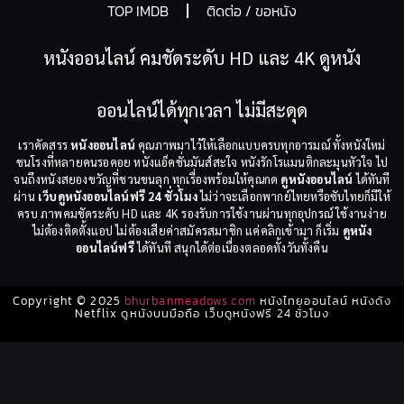
TOP IMDB
ติดต่อ / ขอหนัง
หนังออนไลน์ คมชัดระดับ HD และ 4K ดูหนัง
ออนไลน์ได้ทุกเวลา ไม่มีสะดุด
เราคัดสรร
หนังออนไลน์
คุณภาพมาไว้ให้เลือกแบบครบทุกอารมณ์ ทั้งหนังใหม่
ชนโรงที่หลายคนรอคอย หนังแอ็คชั่นมันส์สะใจ หนังรักโรแมนติกละมุนหัวใจ ไป
จนถึงหนังสยองขวัญที่ชวนขนลุก ทุกเรื่องพร้อมให้คุณกด
ดูหนังออนไลน์
ได้ทันที
ผ่าน
เว็บดูหนังออนไลน์ฟรี 24 ชั่วโมง
ไม่ว่าจะเลือกพากย์ไทยหรือซับไทยก็มีให้
ครบ ภาพคมชัดระดับ HD และ 4K รองรับการใช้งานผ่านทุกอุปกรณ์ ใช้งานง่าย
ไม่ต้องติดตั้งแอป ไม่ต้องเสียค่าสมัครสมาชิก แค่คลิกเข้ามา ก็เริ่ม
ดูหนัง
ออนไลน์ฟรี
ได้ทันที สนุกได้ต่อเนื่องตลอดทั้งวันทั้งคืน
Copyright © 2025
bhurbanmeadows.com
หนังไทยออนไลน์ หนังดัง
Netflix ดูหนังบนมือถือ เว็บดูหนังฟรี 24 ชั่วโมง