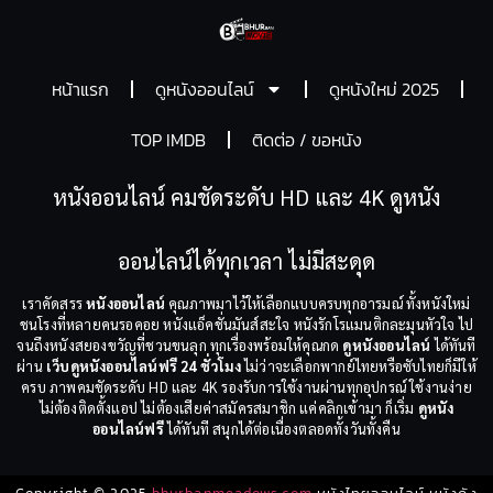
หน้าแรก
ดูหนังออนไลน์
ดูหนังใหม่ 2025
TOP IMDB
ติดต่อ / ขอหนัง
หนังออนไลน์ คมชัดระดับ HD และ 4K ดูหนัง
ออนไลน์ได้ทุกเวลา ไม่มีสะดุด
เราคัดสรร
หนังออนไลน์
คุณภาพมาไว้ให้เลือกแบบครบทุกอารมณ์ ทั้งหนังใหม่
ชนโรงที่หลายคนรอคอย หนังแอ็คชั่นมันส์สะใจ หนังรักโรแมนติกละมุนหัวใจ ไป
จนถึงหนังสยองขวัญที่ชวนขนลุก ทุกเรื่องพร้อมให้คุณกด
ดูหนังออนไลน์
ได้ทันที
ผ่าน
เว็บดูหนังออนไลน์ฟรี 24 ชั่วโมง
ไม่ว่าจะเลือกพากย์ไทยหรือซับไทยก็มีให้
ครบ ภาพคมชัดระดับ HD และ 4K รองรับการใช้งานผ่านทุกอุปกรณ์ ใช้งานง่าย
ไม่ต้องติดตั้งแอป ไม่ต้องเสียค่าสมัครสมาชิก แค่คลิกเข้ามา ก็เริ่ม
ดูหนัง
ออนไลน์ฟรี
ได้ทันที สนุกได้ต่อเนื่องตลอดทั้งวันทั้งคืน