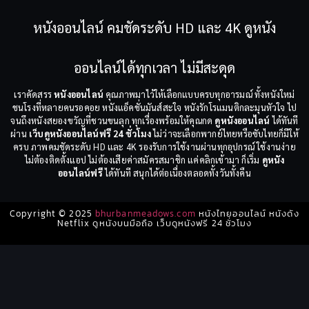
หนังออนไลน์ คมชัดระดับ HD และ 4K ดูหนัง
ออนไลน์ได้ทุกเวลา ไม่มีสะดุด
เราคัดสรร
หนังออนไลน์
คุณภาพมาไว้ให้เลือกแบบครบทุกอารมณ์ ทั้งหนังใหม่
ชนโรงที่หลายคนรอคอย หนังแอ็คชั่นมันส์สะใจ หนังรักโรแมนติกละมุนหัวใจ ไป
จนถึงหนังสยองขวัญที่ชวนขนลุก ทุกเรื่องพร้อมให้คุณกด
ดูหนังออนไลน์
ได้ทันที
ผ่าน
เว็บดูหนังออนไลน์ฟรี 24 ชั่วโมง
ไม่ว่าจะเลือกพากย์ไทยหรือซับไทยก็มีให้
ครบ ภาพคมชัดระดับ HD และ 4K รองรับการใช้งานผ่านทุกอุปกรณ์ ใช้งานง่าย
ไม่ต้องติดตั้งแอป ไม่ต้องเสียค่าสมัครสมาชิก แค่คลิกเข้ามา ก็เริ่ม
ดูหนัง
ออนไลน์ฟรี
ได้ทันที สนุกได้ต่อเนื่องตลอดทั้งวันทั้งคืน
Copyright © 2025
bhurbanmeadows.com
หนังไทยออนไลน์ หนังดัง
Netflix ดูหนังบนมือถือ เว็บดูหนังฟรี 24 ชั่วโมง