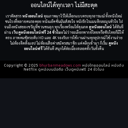
ออนไลน์ได้ทุกเวลา ไม่มีสะดุด
เราคัดสรร
หนังออนไลน์
คุณภาพมาไว้ให้เลือกแบบครบทุกอารมณ์ ทั้งหนังใหม่
ชนโรงที่หลายคนรอคอย หนังแอ็คชั่นมันส์สะใจ หนังรักโรแมนติกละมุนหัวใจ ไป
จนถึงหนังสยองขวัญที่ชวนขนลุก ทุกเรื่องพร้อมให้คุณกด
ดูหนังออนไลน์
ได้ทันที
ผ่าน
เว็บดูหนังออนไลน์ฟรี 24 ชั่วโมง
ไม่ว่าจะเลือกพากย์ไทยหรือซับไทยก็มีให้
ครบ ภาพคมชัดระดับ HD และ 4K รองรับการใช้งานผ่านทุกอุปกรณ์ ใช้งานง่าย
ไม่ต้องติดตั้งแอป ไม่ต้องเสียค่าสมัครสมาชิก แค่คลิกเข้ามา ก็เริ่ม
ดูหนัง
ออนไลน์ฟรี
ได้ทันที สนุกได้ต่อเนื่องตลอดทั้งวันทั้งคืน
Copyright © 2025
bhurbanmeadows.com
หนังไทยออนไลน์ หนังดัง
Netflix ดูหนังบนมือถือ เว็บดูหนังฟรี 24 ชั่วโมง