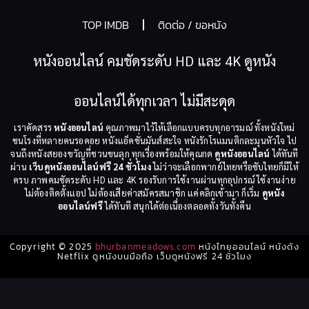
TOP IMDB
ติดต่อ / ขอหนัง
หนังออนไลน์ คมชัดระดับ HD และ 4K ดูหนัง
ออนไลน์ได้ทุกเวลา ไม่มีสะดุด
เราคัดสรร
หนังออนไลน์
คุณภาพมาไว้ให้เลือกแบบครบทุกอารมณ์ ทั้งหนังใหม่
ชนโรงที่หลายคนรอคอย หนังแอ็คชั่นมันส์สะใจ หนังรักโรแมนติกละมุนหัวใจ ไป
จนถึงหนังสยองขวัญที่ชวนขนลุก ทุกเรื่องพร้อมให้คุณกด
ดูหนังออนไลน์
ได้ทันที
ผ่าน
เว็บดูหนังออนไลน์ฟรี 24 ชั่วโมง
ไม่ว่าจะเลือกพากย์ไทยหรือซับไทยก็มีให้
ครบ ภาพคมชัดระดับ HD และ 4K รองรับการใช้งานผ่านทุกอุปกรณ์ ใช้งานง่าย
ไม่ต้องติดตั้งแอป ไม่ต้องเสียค่าสมัครสมาชิก แค่คลิกเข้ามา ก็เริ่ม
ดูหนัง
ออนไลน์ฟรี
ได้ทันที สนุกได้ต่อเนื่องตลอดทั้งวันทั้งคืน
Copyright © 2025
bhurbanmeadows.com
หนังไทยออนไลน์ หนังดัง
Netflix ดูหนังบนมือถือ เว็บดูหนังฟรี 24 ชั่วโมง