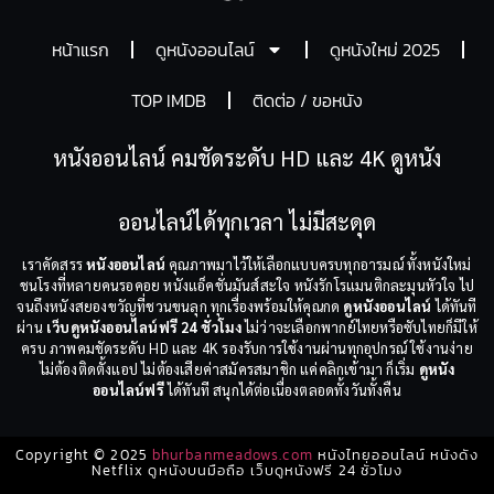
หน้าแรก
ดูหนังออนไลน์
ดูหนังใหม่ 2025
TOP IMDB
ติดต่อ / ขอหนัง
หนังออนไลน์ คมชัดระดับ HD และ 4K ดูหนัง
ออนไลน์ได้ทุกเวลา ไม่มีสะดุด
เราคัดสรร
หนังออนไลน์
คุณภาพมาไว้ให้เลือกแบบครบทุกอารมณ์ ทั้งหนังใหม่
ชนโรงที่หลายคนรอคอย หนังแอ็คชั่นมันส์สะใจ หนังรักโรแมนติกละมุนหัวใจ ไป
จนถึงหนังสยองขวัญที่ชวนขนลุก ทุกเรื่องพร้อมให้คุณกด
ดูหนังออนไลน์
ได้ทันที
ผ่าน
เว็บดูหนังออนไลน์ฟรี 24 ชั่วโมง
ไม่ว่าจะเลือกพากย์ไทยหรือซับไทยก็มีให้
ครบ ภาพคมชัดระดับ HD และ 4K รองรับการใช้งานผ่านทุกอุปกรณ์ ใช้งานง่าย
ไม่ต้องติดตั้งแอป ไม่ต้องเสียค่าสมัครสมาชิก แค่คลิกเข้ามา ก็เริ่ม
ดูหนัง
ออนไลน์ฟรี
ได้ทันที สนุกได้ต่อเนื่องตลอดทั้งวันทั้งคืน
Copyright © 2025
bhurbanmeadows.com
หนังไทยออนไลน์ หนังดัง
Netflix ดูหนังบนมือถือ เว็บดูหนังฟรี 24 ชั่วโมง