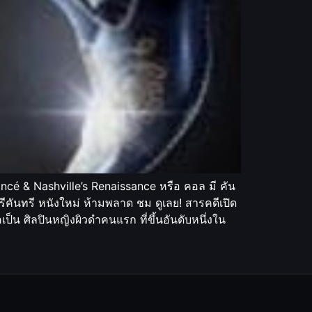
cé & Nashville’s Renaissance หรือ คอล มี คัน
ีคันทรี หนังใหม่ ห้ามพลาด ชม ดูเลย! สารคดีเปิด
ป็น ศิลปินหญิงผิวดำคนแรก ที่ขึ้นอันดับหนึ่งใน