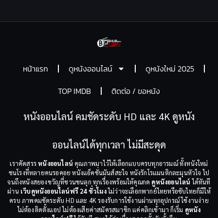
หน้าแรก
ดูหนังออนไลน์
ดูหนังใหม่ 2025
TOP IMDB
ติดต่อ / ขอหนัง
หนังออนไลน์ คมชัดระดับ HD และ 4K ดูหนัง
ออนไลน์ได้ทุกเวลา ไม่มีสะดุด
เราคัดสรร
หนังออนไลน์
คุณภาพมาไว้ให้เลือกแบบครบทุกอารมณ์ ทั้งหนังใหม่
ชนโรงที่หลายคนรอคอย หนังแอ็คชั่นมันส์สะใจ หนังรักโรแมนติกละมุนหัวใจ ไป
จนถึงหนังสยองขวัญที่ชวนขนลุก ทุกเรื่องพร้อมให้คุณกด
ดูหนังออนไลน์
ได้ทันที
ผ่าน
เว็บดูหนังออนไลน์ฟรี 24 ชั่วโมง
ไม่ว่าจะเลือกพากย์ไทยหรือซับไทยก็มีให้
ครบ ภาพคมชัดระดับ HD และ 4K รองรับการใช้งานผ่านทุกอุปกรณ์ ใช้งานง่าย
ไม่ต้องติดตั้งแอป ไม่ต้องเสียค่าสมัครสมาชิก แค่คลิกเข้ามา ก็เริ่ม
ดูหนัง