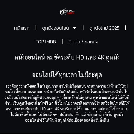
หน้าแรก
ดูหนังออนไลน์
ดูหนังใหม่ 2025
TOP IMDB
ติดต่อ / ขอหนัง
หนังออนไลน์ คมชัดระดับ HD และ 4K ดูหนัง
ออนไลน์ได้ทุกเวลา ไม่มีสะดุด
เราคัดสรร
หนังออนไลน์
คุณภาพมาไว้ให้เลือกแบบครบทุกอารมณ์ ทั้งหนังใหม่
ชนโรงที่หลายคนรอคอย หนังแอ็คชั่นมันส์สะใจ หนังรักโรแมนติกละมุนหัวใจ ไป
จนถึงหนังสยองขวัญที่ชวนขนลุก ทุกเรื่องพร้อมให้คุณกด
ดูหนังออนไลน์
ได้ทันที
ผ่าน
เว็บดูหนังออนไลน์ฟรี 24 ชั่วโมง
ไม่ว่าจะเลือกพากย์ไทยหรือซับไทยก็มีให้
ครบ ภาพคมชัดระดับ HD และ 4K รองรับการใช้งานผ่านทุกอุปกรณ์ ใช้งานง่าย
ไม่ต้องติดตั้งแอป ไม่ต้องเสียค่าสมัครสมาชิก แค่คลิกเข้ามา ก็เริ่ม
ดูหนัง
ออนไลน์ฟรี
ได้ทันที สนุกได้ต่อเนื่องตลอดทั้งวันทั้งคืน