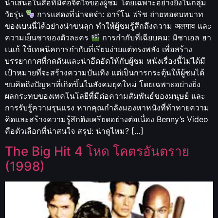
นำเสนอในสื่อที่มีต่อจิตใจของผู้ชม โดยเฉพาะอย่างยิ่งในกลุ่ม
วัยรุ่น
การแสดงที่น่าจดจำ: อาร์โน ฟริช ถ่ายทอดบทบาท
ของเบนนี่ได้อย่างน่าขนลุก ทำให้ผู้ชมรู้สึกถึงความ अलगाव และ
ความเย็นชาของตัวละคร
การกำกับที่เฉียบคม: มิชาเอล ฮา
เนเก้ ใช้เทคนิคการกำกับที่เรียบง่ายแต่ทรงพลัง เพื่อสร้าง
บรรยากาศที่กดดันและน่าอึดอัดให้กับผู้ชม หนังเรื่องนี้ไม่ได้มี
เป้าหมายที่จะสร้างความบันเทิง แต่เป็นการกระตุ้นให้ผู้ชมได้
ขบคิดถึงปัญหาที่เกิดขึ้นในสังคมยุคใหม่ โดยเฉพาะอย่างยิ่ง
ผลกระทบของเทคโนโลยีที่มีต่อความสัมพันธ์ของมนุษย์ และ
การรับรู้ความรุนแรง หากคุณกำลังมองหาหนังที่ท้าทายความ
คิดและสร้างความรู้สึกตึงเครียดอย่างต่อเนื่อง Benny’s Video
คือตัวเลือกที่น่าสนใจ สรุป: น่าดูไหม? […]
The Big Hit 4 โหด โคตรอันตราย
(1998)