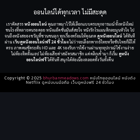
ออนไลน์ได้ทุกเวลา ไม่มีสะดุด
เราคัดสรร
หนังออนไลน์
คุณภาพมาไว้ให้เลือกแบบครบทุกอารมณ์ ทั้งหนังใหม่
ชนโรงที่หลายคนรอคอย หนังแอ็คชั่นมันส์สะใจ หนังรักโรแมนติกละมุนหัวใจ ไป
จนถึงหนังสยองขวัญที่ชวนขนลุก ทุกเรื่องพร้อมให้คุณกด
ดูหนังออนไลน์
ได้ทันที
ผ่าน
เว็บดูหนังออนไลน์ฟรี 24 ชั่วโมง
ไม่ว่าจะเลือกพากย์ไทยหรือซับไทยก็มีให้
ครบ ภาพคมชัดระดับ HD และ 4K รองรับการใช้งานผ่านทุกอุปกรณ์ ใช้งานง่าย
ไม่ต้องติดตั้งแอป ไม่ต้องเสียค่าสมัครสมาชิก แค่คลิกเข้ามา ก็เริ่ม
ดูหนัง
ออนไลน์ฟรี
ได้ทันที สนุกได้ต่อเนื่องตลอดทั้งวันทั้งคืน
Copyright © 2025
bhurbanmeadows.com
หนังไทยออนไลน์ หนังดัง
Netflix ดูหนังบนมือถือ เว็บดูหนังฟรี 24 ชั่วโมง