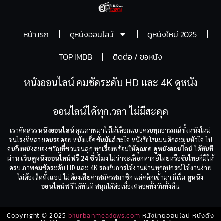
หน้าแรก
ดูหนังออนไลน์
ดูหนังใหม่ 2025
TOP IMDB
ติดต่อ / ขอหนัง
หนังออนไลน์ คมชัดระดับ HD และ 4K ดูหนัง
ออนไลน์ได้ทุกเวลา ไม่มีสะดุด
เราคัดสรร
หนังออนไลน์
คุณภาพมาไว้ให้เลือกแบบครบทุกอารมณ์ ทั้งหนังใหม่
ชนโรงที่หลายคนรอคอย หนังแอ็คชั่นมันส์สะใจ หนังรักโรแมนติกละมุนหัวใจ ไป
จนถึงหนังสยองขวัญที่ชวนขนลุก ทุกเรื่องพร้อมให้คุณกด
ดูหนังออนไลน์
ได้ทันที
ผ่าน
เว็บดูหนังออนไลน์ฟรี 24 ชั่วโมง
ไม่ว่าจะเลือกพากย์ไทยหรือซับไทยก็มีให้
ครบ ภาพคมชัดระดับ HD และ 4K รองรับการใช้งานผ่านทุกอุปกรณ์ ใช้งานง่าย
ไม่ต้องติดตั้งแอป ไม่ต้องเสียค่าสมัครสมาชิก แค่คลิกเข้ามา ก็เริ่ม
ดูหนัง
ออนไลน์ฟรี
ได้ทันที สนุกได้ต่อเนื่องตลอดทั้งวันทั้งคืน
Copyright © 2025
bhurbanmeadows.com
หนังไทยออนไลน์ หนังดัง