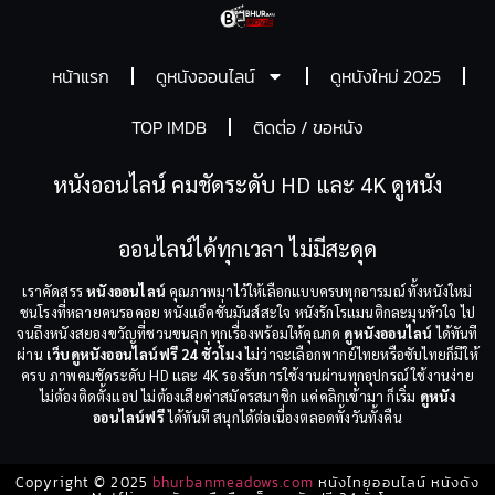
หน้าแรก
ดูหนังออนไลน์
ดูหนังใหม่ 2025
TOP IMDB
ติดต่อ / ขอหนัง
หนังออนไลน์ คมชัดระดับ HD และ 4K ดูหนัง
ออนไลน์ได้ทุกเวลา ไม่มีสะดุด
เราคัดสรร
หนังออนไลน์
คุณภาพมาไว้ให้เลือกแบบครบทุกอารมณ์ ทั้งหนังใหม่
ชนโรงที่หลายคนรอคอย หนังแอ็คชั่นมันส์สะใจ หนังรักโรแมนติกละมุนหัวใจ ไป
จนถึงหนังสยองขวัญที่ชวนขนลุก ทุกเรื่องพร้อมให้คุณกด
ดูหนังออนไลน์
ได้ทันที
ผ่าน
เว็บดูหนังออนไลน์ฟรี 24 ชั่วโมง
ไม่ว่าจะเลือกพากย์ไทยหรือซับไทยก็มีให้
ครบ ภาพคมชัดระดับ HD และ 4K รองรับการใช้งานผ่านทุกอุปกรณ์ ใช้งานง่าย
ไม่ต้องติดตั้งแอป ไม่ต้องเสียค่าสมัครสมาชิก แค่คลิกเข้ามา ก็เริ่ม
ดูหนัง
ออนไลน์ฟรี
ได้ทันที สนุกได้ต่อเนื่องตลอดทั้งวันทั้งคืน
Copyright © 2025
bhurbanmeadows.com
หนังไทยออนไลน์ หนังดัง