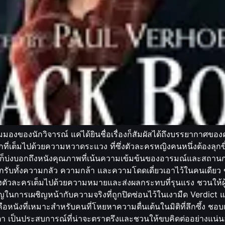
มมองของนักวิจารณ์ แค่ได้ยินชื่อเรื่องก็สัมผัสได้ถึงบรรยากาศขอ
่โลกที่เต็มไปด้วยความหวาดระแวง ที่ซึ่งตัวละครหญิงคนหนึ่งต้องลุก
สูงก็บ่งบอกถึงหนังคุณภาพที่เน้นความเข้มข้นของอารมณ์และสถานการณ
รับทั้งความกลัว ความกล้า และความโดดเดี่ยวเอาไว้ในคนเดียว ขณ
องตัวละครเต็มไปด้วยความหมายและส่งผลกระทบที่รุนแรง ชวนให้ผ
ในการเผชิญหน้ากับความจริงที่ถูกปิดซ่อนไว้ในเงามืด Verdict แม้จะย
ือหนังที่เหมาะสำหรับคนที่โหยหาความตื่นเต้นในมิติที่ลึกซึ้ง ช
ตา เป็นประสบการณ์ที่น่าจะตราตรึงและชวนให้ขบคิดต่ออย่างแน่