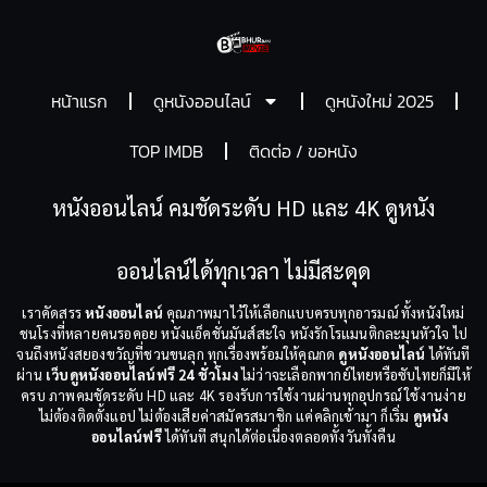
หน้าแรก
ดูหนังออนไลน์
ดูหนังใหม่ 2025
TOP IMDB
ติดต่อ / ขอหนัง
หนังออนไลน์ คมชัดระดับ HD และ 4K ดูหนัง
ออนไลน์ได้ทุกเวลา ไม่มีสะดุด
เราคัดสรร
หนังออนไลน์
คุณภาพมาไว้ให้เลือกแบบครบทุกอารมณ์ ทั้งหนังใหม่
ชนโรงที่หลายคนรอคอย หนังแอ็คชั่นมันส์สะใจ หนังรักโรแมนติกละมุนหัวใจ ไป
จนถึงหนังสยองขวัญที่ชวนขนลุก ทุกเรื่องพร้อมให้คุณกด
ดูหนังออนไลน์
ได้ทันที
ผ่าน
เว็บดูหนังออนไลน์ฟรี 24 ชั่วโมง
ไม่ว่าจะเลือกพากย์ไทยหรือซับไทยก็มีให้
ครบ ภาพคมชัดระดับ HD และ 4K รองรับการใช้งานผ่านทุกอุปกรณ์ ใช้งานง่าย
ไม่ต้องติดตั้งแอป ไม่ต้องเสียค่าสมัครสมาชิก แค่คลิกเข้ามา ก็เริ่ม
ดูหนัง
ออนไลน์ฟรี
ได้ทันที สนุกได้ต่อเนื่องตลอดทั้งวันทั้งคืน