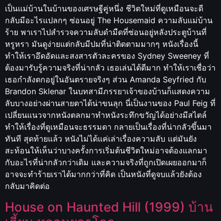
เป็นแม่บ้านในบ้านของเศรษฐีคู่หนึ่ง ชีวิตใหม่ที่ดูเหมือนจะดี
กลับมีอะไรแปลกๆ ซ่อนอยู่ The Housemaid ความลับแม่บ้าน
ร้าย พาเราไปสำรวจความลับดำมืดที่ซ่อนอยู่หลังประตูบ้านที่
หรูหรา มันดูง่ายแต่กลับมีปมที่น่าติดตามมากๆ หนังเรื่องนี้
ทำให้เราอึดอัดและสงสารตัวละครของ Sydney Sweeney ที่
ต้องมารับรู้ความจริงที่น่ากลัว เธอเล่นได้ดีมาก ทำให้เราเชื่อว่า
เธอกำลังตกอยู่ในอันตรายจริงๆ ส่วน Amanda Seyfried กับ
Brandon Sklenar ในบทสามีภรรยาเจ้าของบ้านก็แสดงความ
ลับบางอย่างผ่านสายตาได้น่าขนลุก นี่เป็นงานของ Paul Feig ที่
เปลี่ยนแนวจากหนังตลกมาทำหนังระทึกขวัญได้อย่างมีสไตล์
ทำให้เรื่องที่ดูเหมือนจะธรรมดา กลายเป็นเรื่องที่น่ากลัวขึ้นมา
ทันที สุดท้ายแล้ว หนังไม่ได้แค่เล่าเรื่องความลับ แต่มันยัง
สะท้อนให้เห็นว่าบางครั้งการเริ่มต้นชีวิตใหม่อาจต้องแลกมา
กับอะไรที่น่ากลัวกว่าเดิม และความจริงที่ถูกเปิดเผยออกมาก็
อาจจะทำร้ายเราได้มากกว่าที่คิด เป็นหนังที่ดูจบแล้วยังต้อง
กลับมาคิดต่อ
House on Haunted Hill (1999) บ้าน