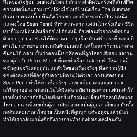
ถึงครองใจผู้ชม เคยสงสัยไหมว่าถ้าเราทำผิดไปครั้งหนึ่งในชีวิต
ความผิดนั้นจะตามเราไปถึงเมื่อไหร่? หนังเรื่อง The Gunman
กันแมน คนเหมี้ยมคืนสังเวียนฆ่า เล่าเรื่องของมือปืนคนหนึ่ง
(แสดงโดย Sean Penn) ที่ทำงานพลาด แค่ลั่นไกครั้งเดียว ชีวิต
เขาก็ไม่เหมือนเดิมอีกต่อไป ต้องหนี ต้องซ่อนตัวจากอดีตของ
ตัวเอง ดูง่ายแต่ชวนให้คิดตามมากๆ เรื่องมันเศร้าตรงที่ หลายปี
ผ่านไป เขาพยายามจะกลับตัวเป็นคนดี แต่โลกเก่าก็ตามมาทวง
คืนจนได้ กลายเป็นว่าตอนนี้เขาคือคนที่ถูกไล่ล่าเสียเอง ผลงาน
ของผู้กำกับ Pierre Morel ที่เคยทำเรื่อง Taken ทำให้ฉากแอ็
คชั่นดูสมจริงและดุดัน แต่หัวใจของเรื่องจริงๆ คือความรู้สึก
ของตัวละครที่ต้องสู้กับความผิดในใจตัวเอง การแสดงของ
Sean Penn ทำให้เราเชื่อจริงๆ ว่าเขาเจ็บปวดและอยากจะ
แก้ไขทุกอย่าง หนังมันไม่ได้มีแค่ฉากยิงกันตูมตาม แต่มันทำให้
เราเห็นว่าการตัดสินใจเพียงครั้งเดียวมันเปลี่ยนชีวิตคนได้ขนาด
ไหน จากคนที่เคยเป็นผู้ล่า กลับต้องมาเป็นผู้ถูกล่าเสียเอง มันทั้ง
กดดันและน่าเอาใจช่วย เป็นหนังที่ดูสนุก แต่พอดูจบแล้วมันก็
ทำให้เรากลับมานั่งคิดถึงการกระทำของตัวเองเหมือนกัน