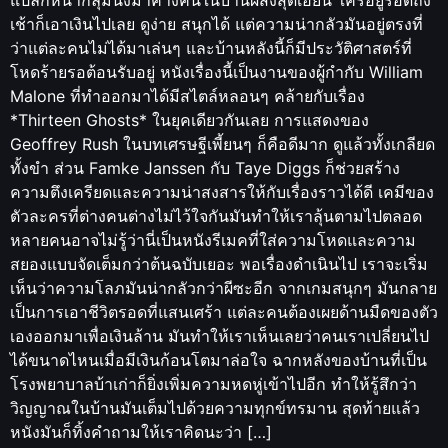
เช้าก็เอาเงินไปเลย ดูง่าย สนุกได้ แต่ความน่ากลัวมันอยู่ตรงที่
ว่าแต่ละคนไม่ได้มาเล่นๆ และบ้านหลังนี้ก็มีประวัติศาสตร์ที่
โหดร้ายรอต้อนรับอยู่ หนังเรื่องนี้เป็นงานของผู้กำกับ William
Malone ที่ทำออกมาได้มีสไตล์หลอนๆ คล้ายกับเรื่อง
*Thirteen Ghosts* ในยุคเดียวกันเลย การแสดงของ
Geoffrey Rush ในบทเศรษฐีเพี้ยนๆ ก็คือดีมาก ดูแล้วทั้งเกลียด
ทั้งขำ ส่วน Famke Janssen กับ Taye Diggs ก็ช่วยสร้าง
ความตึงเครียดและความน่าสงสารให้กับเรื่องราวได้ดี เคมีของ
ตัวละครที่ต่างคนต่างไม่ไว้ใจกันมันทำให้เราลุ้นตามไปตลอด
หลายคนอาจไม่รู้ว่านี่เป็นหนังรีเมคที่ใส่ความโหดและความ
สยองแบบจัดเต็มกว่าต้นฉบับเยอะ พอเรื่องดำเนินไป เราจะเริ่ม
เห็นว่าความโลภมันน่ากลัวกว่าผีซะอีก จากเกมสนุกๆ มันกลาย
เป็นการเอาชีวิตรอดที่แสนเศร้า แต่ละคนต้องเผยด้านมืดของตัว
เองออกมาเพื่อเงินล้าน มันทำให้เราเห็นเลยว่าคนเราเปลี่ยนไป
ได้ขนาดไหนเมื่อมีเงินก้อนโตมาล่อใจ ฉากหลังของบ้านที่เป็น
โรงพยาบาลบ้าเก่าก็ยิ่งเพิ่มความหดหู่เข้าไปอีก ทำให้รู้สึกว่า
วิญญาณในบ้านมันเต็มไปด้วยความทุกข์ทรมาน สุดท้ายแล้ว
หนังมันก็ทิ้งคำถามให้เราคิดนะว่า […]