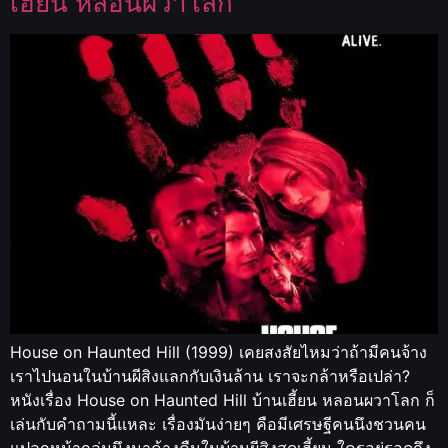
เฮี้ยน หลอนผวาโลก
House on Haunted Hill (1999) เคยสงสัยไหมว่าถ้ามีคนจ้าง
เราไปนอนในบ้านผีสิงแลกกับเงินล้าน เราจะกล้าหรือเปล่า?
หนังเรื่อง House on Haunted Hill บ้านเฮี้ยน หลอนผวาโลก ก็
เล่นกับคำถามนี้แหละ เรื่องมันง่ายๆ คือมีเศรษฐีคนนึงชวนคน
แปลกหน้ากลุ่มนึงมาค้างคืนในบ้านผีสิงสุดเฮี้ยน ใครอยู่รอดถึง