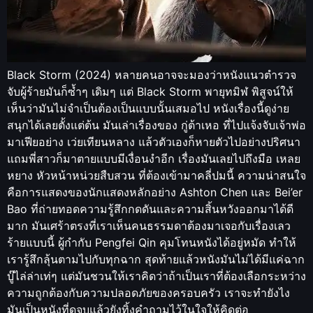
Black Storm (2024) หลายคนอาจจะมองว่าหนังแนวตำรวจ
จับผู้ร้ายมันก็ซ้ำๆ เดิมๆ แต่ Black Storm พายุทมิฬ พิสูจน์ให้
เห็นว่ามันไม่จำเป็นต้องเป็นแบบนั้นเสมอไป หนังเรื่องนี้ดูง่าย
สนุกได้เลยตั้งแต่ต้น มันเล่าเรื่องของ กู่ต้าเหอ ที่ไปแจ้งจับเจ้าพ่อ
มาเฟียอย่าง เว่ยเทียนหลาง แล้วตัวเองก็หายตัวไปอย่างปริศนา
แถมพี่สาวก็มาตายแบบมีเงื่อนงำอีก เรื่องมันเลยไปถึงมือ เหลย
หยาง หัวหน้าหน่วยสืบสวน ที่ต้องเข้ามาคลี่ปมนี้ ความน่าสนใจ
คือการแสดงของนักแสดงหลักอย่าง Ashton Chen และ Bei’er
Bao ที่ถ่ายทอดความรู้สึกกดดันและความสิ้นหวังออกมาได้ดี
มาก มันเศร้าตรงที่เราเห็นคนธรรมดาต้องมาเจอกับเรื่องเลว
ร้ายแบบนี้ ผู้กำกับ Pengfei Qin คุมโทนหนังได้อยู่หมัด ทำให้
เรารู้สึกลุ้นตามไปกับทุกฉาก สุดท้ายแล้วหนังมันไม่ได้มีแค่ฉาก
บู๊ไล่ล่าเท่ๆ แต่มันชวนให้เราคิดว่าถ้าเป็นเราที่ต้องเลือกระหว่าง
ความถูกต้องกับความปลอดภัยของครอบครัว เราจะทำยังไง
มันเป็นหนังที่ดูจบแล้วยังทิ้งคำถามไว้ในใจให้คิดต่อ