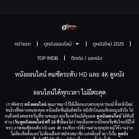
หน้าแรก
ดูหนังออนไลน์
ดูหนังใหม่ 2025
TOP IMDB
ติดต่อ / ขอหนัง
หนังออนไลน์ คมชัดระดับ HD และ 4K ดูหนัง
ออนไลน์ได้ทุกเวลา ไม่มีสะดุด
เราคัดสรร
หนังออนไลน์
คุณภาพมาไว้ให้เลือกแบบครบทุกอารมณ์ ทั้งหนังใหม่
ชนโรงที่หลายคนรอคอย หนังแอ็คชั่นมันส์สะใจ หนังรักโรแมนติกละมุนหัวใจ ไป
จนถึงหนังสยองขวัญที่ชวนขนลุก ทุกเรื่องพร้อมให้คุณกด
ดูหนังออนไลน์
ได้ทันที
ผ่าน
เว็บดูหนังออนไลน์ฟรี 24 ชั่วโมง
ไม่ว่าจะเลือกพากย์ไทยหรือซับไทยก็มีให้
ครบ ภาพคมชัดระดับ HD และ 4K รองรับการใช้งานผ่านทุกอุปกรณ์ ใช้งานง่าย
ไม่ต้องติดตั้งแอป ไม่ต้องเสียค่าสมัครสมาชิก แค่คลิกเข้ามา ก็เริ่ม
ดูหนัง