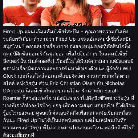
Fired Up แผนแอ้มแค้มป์เชียร์สะบึม – คุณภาพความบันเทิง
ระดับพรีเมียม ถ้าถามว่า Fired Up แผนแอ้มแค้มป์เชียร์สะบึม
สนุกไหม? ตอบเลยว่าเรื่องราวของสองหนุ่มฮอตที่ตัดสินใจทิ้ง
แคมป์ฝึกซ้อมอเมริกันฟุตบอล เพื่อไปจีบสาวๆ ในแคมป์เชียร์
ลีดเดอร์นั้น มันส์หยดติ๋ง! เรื่องนี้ไม่ได้มีแค่ความฮา แต่ยังแอบมี
ดราม่าเรื่องมิตรภาพและการค้นหาตัวเองด้วยนะ ผู้กำกับ Will
Gluck แกก็ใส่สไตล์คอมเมดี้แบบจัดเต็ม งานภาพก็สดใสตาม
สไตล์ หนังวัยรุ่น ส่วน Eric Christian Olsen กับ Nicholas
D’Agosto นี่เคมีเข้ากันสุดๆ เล่นได้น่ารักน่าหยิก Sarah
Roemer ก็สวยสะกดใจ หนังมันพาเราไปคิดถึงชีวิตช่วงวัยรุ่น ที่
บางทีเราก็ทำอะไรบ้าๆ บอๆ เพื่อความสนุก แต่สุดท้ายก็ได้เรียน
รู้อะไรเยอะเลย ดูจบแล้วก็แอบคิดถึงเพื่อนเก่าสมัยเรียนเหมือน
กันนะ Fired Up ไม่ได้เป็นแค่หนังตลก แต่เป็นเหมือนบันทึก
ความทรงจำวัยรุ่น ที่ไม่ว่าจะผ่านไปนานแค่ไหน พอนึกถึงทีไรก็
ต้องอมยิ้มทุกที