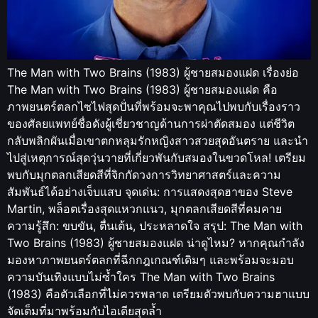
The Man with Two Brains (1983) ผู้ชายสมองแฝด เรื่องย่อ
The Man with Two Brains (1983) ผู้ชายสมองแฝด คือ
ภาพยนตร์ตลกไซไฟสุดปั่นที่พร้อมจะพาคุณไปพบกับเรื่องราว
ของศัลยแพทย์ชื่อดังผู้เชี่ยวชาญด้านการผ่าตัดสมอง แต่ชีวิต
กลับพลิกผันเมื่อเขาตกหลุมรักหญิงสาวสวยสุดอันตราย และนำ
ไปสู่เหตุการณ์สุดวุ่นวายที่เกี่ยวพันกับสมองในขวดโหล! เตรียม
พบกับมุกตลกเสียดสีที่จิกกัดวงการวิทยาศาสตร์และความ
สัมพันธ์ได้อย่างเจ็บแสบ จุดเด่น: การแสดงสุดฮาของ Steve
Martin, พล็อตเรื่องสุดแหวกแนว, มุกตลกเสียดสีที่คมคาย
ความรู้สึก: ขบขัน, ตื่นเต้น, ประหลาดใจ สรุป: The Man with
Two Brains (1983) ผู้ชายสมองแฝด น่าดูไหม? หากคุณกำลัง
มองหาภาพยนตร์ตลกที่ฉีกกฎเกณฑ์เดิมๆ และพร้อมจะมอบ
ความบันเทิงแบบไม่ซ้ำใคร The Man with Two Brains
(1983) คือตัวเลือกที่ไม่ควรพลาด เตรียมตัวพบกับความฮาแบบ
จัดเต็มที่มาพร้อมกับไอเดียสุดล้ำ