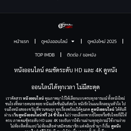
หน้าแรก
ดูหนังออนไลน์
ดูหนังใหม่ 2025
TOP IMDB
ติดต่อ / ขอหนัง
หนังออนไลน์ คมชัดระดับ HD และ 4K ดูหนัง
ออนไลน์ได้ทุกเวลา ไม่มีสะดุด
เราคัดสรร
หนังออนไลน์
คุณภาพมาไว้ให้เลือกแบบครบทุกอารมณ์ ทั้งหนังใหม่
ชนโรงที่หลายคนรอคอย หนังแอ็คชั่นมันส์สะใจ หนังรักโรแมนติกละมุนหัวใจ ไป
จนถึงหนังสยองขวัญที่ชวนขนลุก ทุกเรื่องพร้อมให้คุณกด
ดูหนังออนไลน์
ได้ทันที
ผ่าน
เว็บดูหนังออนไลน์ฟรี 24 ชั่วโมง
ไม่ว่าจะเลือกพากย์ไทยหรือซับไทยก็มีให้
ครบ ภาพคมชัดระดับ HD และ 4K รองรับการใช้งานผ่านทุกอุปกรณ์ ใช้งานง่าย
ไม่ต้องติดตั้งแอป ไม่ต้องเสียค่าสมัครสมาชิก แค่คลิกเข้ามา ก็เริ่ม
ดูหนัง