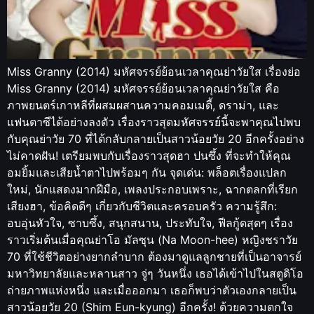
Miss Granny (2014) มหัศจรรย์ย้อนเวลาคุณย่าวัยใส เรื่องย่อ
Miss Granny (2014) มหัศจรรย์ย้อนเวลาคุณย่าวัยใส คือ
ภาพยนตร์เกาหลีที่ผสมผสานความคอมเมดี้, ดราม่า, และ
แฟนตาซีได้อย่างลงตัว เรื่องราวสุดมหัศจรรย์นี้จะพาคุณไปพบ
กับคุณย่าวัย 70 ที่ได้กลับกลายเป็นสาวน้อยวัย 20 อีกครั้งอย่าง
ไม่คาดฝัน! เตรียมพบกับเรื่องราวสุดฮา ปนซึ้ง ที่จะทำให้คุณ
อมยิ้มและเสียน้ำตาไปพร้อมๆ กัน จุดเด่น: พล็อตเรื่องแปลก
ใหม่, นักแสดงมากฝีมือ, เพลงประกอบเพราะ, ฉากตลกที่เรียก
เสียงฮา, ข้อคิดดีๆ เกี่ยวกับชีวิตและครอบครัว ความรู้สึก:
อบอุ่นหัวใจ, ซาบซึ้ง, สนุกสนาน, ประทับใจ, ฟีลกู้ดสุดๆ เรื่อง
ราวเริ่มต้นเมื่อคุณย่าโอ มัลซุน (Na Moon-hee) หญิงชราวัย
70 ที่ใช้ชีวิตอย่างยากลำบาก ต้องมาดูแลลูกชายที่เป็นอาจารย์
มหาวิทยาลัยและหลานสาว จู่ๆ วันหนึ่ง เธอได้เข้าไปในสตูดิโอ
ถ่ายภาพแห่งหนึ่ง และเมื่อออกมา เธอก็พบว่าตัวเองกลายเป็น
สาวน้อยวัย 20 (Shim Eun-kyung) อีกครั้ง! ด้วยความตกใจ