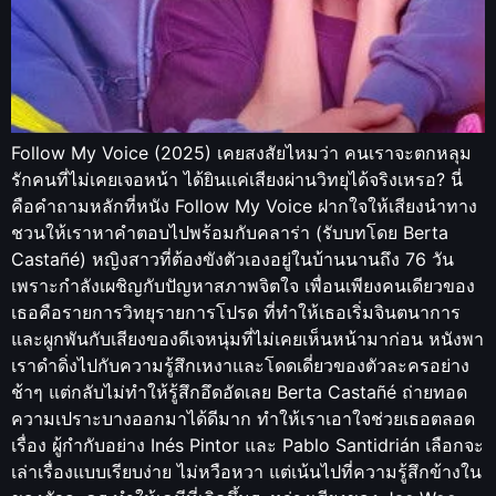
Follow My Voice (2025) เคยสงสัยไหมว่า คนเราจะตกหลุม
รักคนที่ไม่เคยเจอหน้า ได้ยินแค่เสียงผ่านวิทยุได้จริงเหรอ? นี่
คือคำถามหลักที่หนัง Follow My Voice ฝากใจให้เสียงนำทาง
ชวนให้เราหาคำตอบไปพร้อมกับคลาร่า (รับบทโดย Berta
Castañé) หญิงสาวที่ต้องขังตัวเองอยู่ในบ้านนานถึง 76 วัน
เพราะกำลังเผชิญกับปัญหาสภาพจิตใจ เพื่อนเพียงคนเดียวของ
เธอคือรายการวิทยุรายการโปรด ที่ทำให้เธอเริ่มจินตนาการ
และผูกพันกับเสียงของดีเจหนุ่มที่ไม่เคยเห็นหน้ามาก่อน หนังพา
เราดำดิ่งไปกับความรู้สึกเหงาและโดดเดี่ยวของตัวละครอย่าง
ช้าๆ แต่กลับไม่ทำให้รู้สึกอึดอัดเลย Berta Castañé ถ่ายทอด
ความเปราะบางออกมาได้ดีมาก ทำให้เราเอาใจช่วยเธอตลอด
เรื่อง ผู้กำกับอย่าง Inés Pintor และ Pablo Santidrián เลือกจะ
เล่าเรื่องแบบเรียบง่าย ไม่หวือหวา แต่เน้นไปที่ความรู้สึกข้างใน