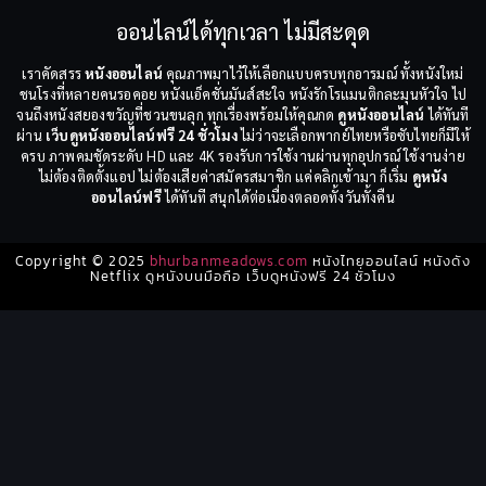
ออนไลน์ได้ทุกเวลา ไม่มีสะดุด
เราคัดสรร
หนังออนไลน์
คุณภาพมาไว้ให้เลือกแบบครบทุกอารมณ์ ทั้งหนังใหม่
ชนโรงที่หลายคนรอคอย หนังแอ็คชั่นมันส์สะใจ หนังรักโรแมนติกละมุนหัวใจ ไป
จนถึงหนังสยองขวัญที่ชวนขนลุก ทุกเรื่องพร้อมให้คุณกด
ดูหนังออนไลน์
ได้ทันที
ผ่าน
เว็บดูหนังออนไลน์ฟรี 24 ชั่วโมง
ไม่ว่าจะเลือกพากย์ไทยหรือซับไทยก็มีให้
ครบ ภาพคมชัดระดับ HD และ 4K รองรับการใช้งานผ่านทุกอุปกรณ์ ใช้งานง่าย
ไม่ต้องติดตั้งแอป ไม่ต้องเสียค่าสมัครสมาชิก แค่คลิกเข้ามา ก็เริ่ม
ดูหนัง
ออนไลน์ฟรี
ได้ทันที สนุกได้ต่อเนื่องตลอดทั้งวันทั้งคืน
Copyright © 2025
bhurbanmeadows.com
หนังไทยออนไลน์ หนังดัง
Netflix ดูหนังบนมือถือ เว็บดูหนังฟรี 24 ชั่วโมง