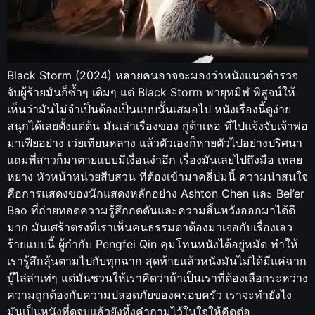
Black Storm (2024) หลายคนอาจจะมองว่าหนังแนวตำรวจ
จับผู้ร้ายมันก็ซ้ำๆ เดิมๆ แต่ Black Storm พายุทมิฬ พิสูจน์ให้
เห็นว่ามันไม่จำเป็นต้องเป็นแบบนั้นเสมอไป หนังเรื่องนี้ดูง่าย
สนุกได้เลยตั้งแต่ต้น มันเล่าเรื่องของ กู่ต้าเหอ ที่ไปแจ้งจับเจ้าพ่อ
มาเฟียอย่าง เว่ยเทียนหลาง แล้วตัวเองก็หายตัวไปอย่างปริศนา
แถมพี่สาวก็มาตายแบบมีเงื่อนงำอีก เรื่องมันเลยไปถึงมือ เหลย
หยาง หัวหน้าหน่วยสืบสวน ที่ต้องเข้ามาคลี่ปมนี้ ความน่าสนใจ
คือการแสดงของนักแสดงหลักอย่าง Ashton Chen และ Bei’er
Bao ที่ถ่ายทอดความรู้สึกกดดันและความสิ้นหวังออกมาได้ดี
มาก มันเศร้าตรงที่เราเห็นคนธรรมดาต้องมาเจอกับเรื่องเลว
ร้ายแบบนี้ ผู้กำกับ Pengfei Qin คุมโทนหนังได้อยู่หมัด ทำให้
เรารู้สึกลุ้นตามไปกับทุกฉาก สุดท้ายแล้วหนังมันไม่ได้มีแค่ฉาก
บู๊ไล่ล่าเท่ๆ แต่มันชวนให้เราคิดว่าถ้าเป็นเราที่ต้องเลือกระหว่าง
ความถูกต้องกับความปลอดภัยของครอบครัว เราจะทำยังไง
มันเป็นหนังที่ดูจบแล้วยังทิ้งคำถามไว้ในใจให้คิดต่อ