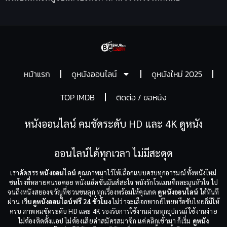
หน้าแรก
ดูหนังออนไลน์
ดูหนังใหม่ 2025
TOP IMDB
ติดต่อ / ขอหนัง
หนังออนไลน์ คมชัดระดับ HD และ 4K ดูหนัง
ออนไลน์ได้ทุกเวลา ไม่มีสะดุด
เราคัดสรร
หนังออนไลน์
คุณภาพมาไว้ให้เลือกแบบครบทุกอารมณ์ ทั้งหนังใหม่
ชนโรงที่หลายคนรอคอย หนังแอ็คชั่นมันส์สะใจ หนังรักโรแมนติกละมุนหัวใจ ไป
จนถึงหนังสยองขวัญที่ชวนขนลุก ทุกเรื่องพร้อมให้คุณกด
ดูหนังออนไลน์
ได้ทันที
ผ่าน
เว็บดูหนังออนไลน์ฟรี 24 ชั่วโมง
ไม่ว่าจะเลือกพากย์ไทยหรือซับไทยก็มีให้
ครบ ภาพคมชัดระดับ HD และ 4K รองรับการใช้งานผ่านทุกอุปกรณ์ ใช้งานง่าย
ไม่ต้องติดตั้งแอป ไม่ต้องเสียค่าสมัครสมาชิก แค่คลิกเข้ามา ก็เริ่ม
ดูหนัง