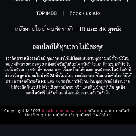
TOP IMDB
ติดต่อ / ขอหนัง
หนังออนไลน์ คมชัดระดับ HD และ 4K ดูหนัง
ออนไลน์ได้ทุกเวลา ไม่มีสะดุด
เราคัดสรร
หนังออนไลน์
คุณภาพมาไว้ให้เลือกแบบครบทุกอารมณ์ ทั้งหนังใหม่
ชนโรงที่หลายคนรอคอย หนังแอ็คชั่นมันส์สะใจ หนังรักโรแมนติกละมุนหัวใจ ไป
จนถึงหนังสยองขวัญที่ชวนขนลุก ทุกเรื่องพร้อมให้คุณกด
ดูหนังออนไลน์
ได้ทันที
ผ่าน
เว็บดูหนังออนไลน์ฟรี 24 ชั่วโมง
ไม่ว่าจะเลือกพากย์ไทยหรือซับไทยก็มีให้
ครบ ภาพคมชัดระดับ HD และ 4K รองรับการใช้งานผ่านทุกอุปกรณ์ ใช้งานง่าย
ไม่ต้องติดตั้งแอป ไม่ต้องเสียค่าสมัครสมาชิก แค่คลิกเข้ามา ก็เริ่ม
ดูหนัง
ออนไลน์ฟรี
ได้ทันที สนุกได้ต่อเนื่องตลอดทั้งวันทั้งคืน
Copyright © 2025
bhurbanmeadows.com
หนังไทยออนไลน์ หนังดัง
Netflix ดูหนังบนมือถือ เว็บดูหนังฟรี 24 ชั่วโมง