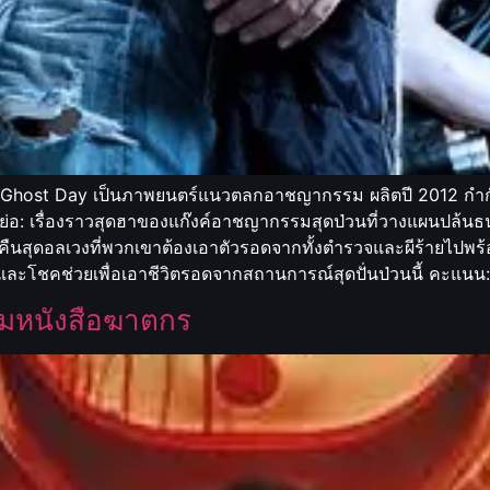
ร์: Ghost Day เป็นภาพยนตร์แนวตลกอาชญากรรม ผลิตปี 2012 ก
ย่อ: เรื่องราวสุดฮาของแก๊งค์อาชญากรรมสุดป่วนที่วางแผนปล้นธน
ำคืนสุดอลเวงที่พวกเขาต้องเอาตัวรอดจากทั้งตำรวจและผีร้ายไปพร้
และโชคช่วยเพื่อเอาชีวิตรอดจากสถานการณ์สุดปั่นป่วนนี้ คะแนน
รมหนังสือฆาตกร