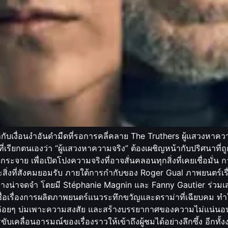
เงื่อนงำอันดำมืดที่รอการคลี่คลาย The Truthers ผู้แสวงหาความจริ
ที่เรียกตนเองว่า “ผู้แสวงหาความจริง” ต้องเผชิญหน้ากับปริศนาท
าย เพื่อเปิดโปงความจริงที่อาจสั่นคลอนทุกสิ่งที่เคยเชื่อมั่น
งที่สังคมยอมรับ ภายใต้การกำกับของ Roger Gual ภาพยนตร์เรื่อ
ย่างน่าจดจำ โดยมี Stéphanie Magnin และ Fanny Gautier ร่วมเส
นชื่อเรื่องการผลิตภาพยนตร์แนวระทึกขวัญและดราม่าที่เฉียบคม ท
่องที่ค่อยๆ บ่มเพาะความสงสัย และสร้างบรรยากาศของความไม่แน่นอ
ับเคลื่อนอารมณ์ของเรื่องราวให้เข้าถึงผู้ชมได้อย่างลึกซึ้ง อีก