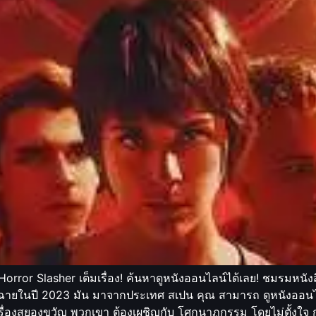
b Horror Slasher เต็มเรื่อง! ค้นหาดูหนังออนไลน์ได้เลย! ชมรมหน
ในปี 2023 มัน มาจากประเทศ สเปน คุณ สามารถ ดูหนังออนไลน์ เต็มเ
เรื่องสยองขวัญ พวกเขา ต้องเผชิญกับ โศกนาฏกรรม โดยไม่ตั้งใจ ก