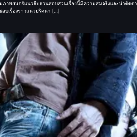
ชมภาพยนตร์แนวสืบสวนสอบสวนเรื่องนี้มีความสมจริงและน่าติดตามย
่นชอบเรื่องราวแนวปริศนา […]