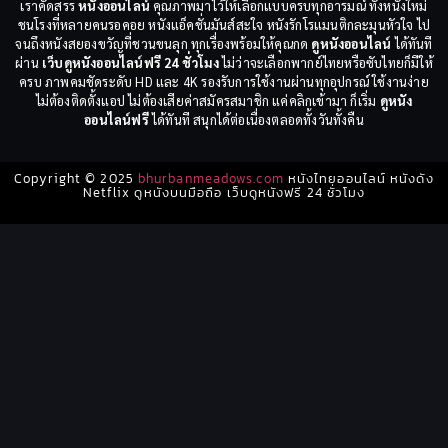
เราคัดสรร
หนังออนไลน์
คุณภาพมาไว้ให้เลือกแบบครบทุกอารมณ์ ทั้งหนังใหม่
ชนโรงที่หลายคนรอคอย หนังแอ็คชั่นมันส์สะใจ หนังรักโรแมนติกละมุนหัวใจ ไป
จนถึงหนังสยองขวัญที่ชวนขนลุก ทุกเรื่องพร้อมให้คุณกด
ดูหนังออนไลน์
ได้ทันที
ผ่าน
เว็บดูหนังออนไลน์ฟรี 24 ชั่วโมง
ไม่ว่าจะเลือกพากย์ไทยหรือซับไทยก็มีให้
ครบ ภาพคมชัดระดับ HD และ 4K รองรับการใช้งานผ่านทุกอุปกรณ์ ใช้งานง่าย
ไม่ต้องติดตั้งแอป ไม่ต้องเสียค่าสมัครสมาชิก แค่คลิกเข้ามา ก็เริ่ม
ดูหนัง
ออนไลน์ฟรี
ได้ทันที สนุกได้ต่อเนื่องตลอดทั้งวันทั้งคืน
Copyright © 2025
bhurbanmeadows.com
หนังไทยออนไลน์ หนังดัง
Netflix ดูหนังบนมือถือ เว็บดูหนังฟรี 24 ชั่วโมง