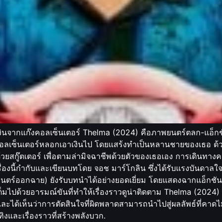
งินจากแก๊งคอลเซ็นเตอร์ Thelma (2024) คือภาพยนตร์ตลก-แอ็กชัน
ก๊งคอลเซ็นเตอร์หลอกเอาเงินไป โดยแสร้งทำเป็นหลานชายของเธอ ด้วยค
กู๊ตเตอร์ เพื่อตามล่ามิจฉาชีพด้วยตัวของเธอเอง การเดินทางครั้งน
องนี้กำกับและเขียนบทโดย จอช มาร์โกลิน ซึ่งได้รับแรงบันดาลใจจา
พยนตร์ออกฉาย) ยังรับบทนำได้อย่างยอดเยี่ยม โดยแสดงฉากแอ็กชัน
็มไปด้วยอารมณ์ขันที่ทำให้เรื่องราวดูน่าติดตาม Thelma (2024) เ
ะได้เห็นว่าการตัดสินใจที่ผิดพลาดสามารถนำไปสู่ผลลัพธ์ที่คาดไม่ถ
งและเรื่องราวที่สร้างพลังบวก.