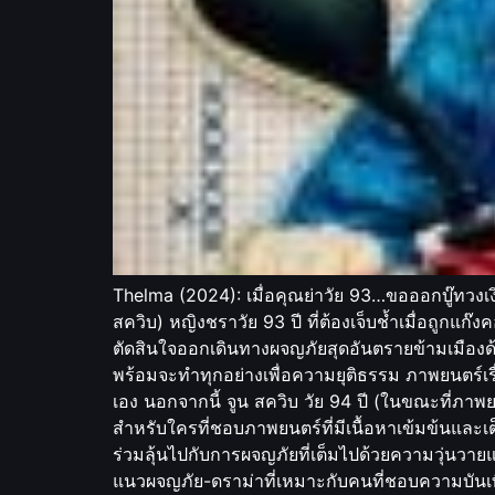
Thelma (2024): เมื่อคุณย่าวัย 93…ขอออกบู๊ทวงเ
สควิบ) หญิงชราวัย 93 ปี ที่ต้องเจ็บช้ำเมื่อถูกแ
ตัดสินใจออกเดินทางผจญภัยสุดอันตรายข้ามเมืองด้วยส
พร้อมจะทำทุกอย่างเพื่อความยุติธรรม ภาพยนตร์เรื่
เอง นอกจากนี้ จูน สควิบ วัย 94 ปี (ในขณะที่ภา
สำหรับใครที่ชอบภาพยนตร์ที่มีเนื้อหาเข้มข้นและเต
ร่วมลุ้นไปกับการผจญภัยที่เต็มไปด้วยความวุ่นวายแล
แนวผจญภัย-ดราม่าที่เหมาะกับคนที่ชอบความบันเทิ