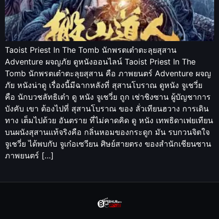
Taoist Priest In The Tomb นักพรตเต๋าตะลุยสุสาน
Adventure ผจญภัย ดูหนังออนไลน์ Taoist Priest In The
Tomb นักพรตเต๋าตะลุยสุสาน คือ ภาพยนตร์ Adventure ผจญ
ภัย หนังน่าดู เรื่องนี้มีฉากหลังที่ สุสานโบราณ ดูหนัง จูเชวี่ย
คือ นักบวชลัทธิเต๋า ดู หนัง จูเชวี่ย ถูก เช่าชิงซาน ผู้บัญชาการ
บังคับ เขา ต้องไปที่ สุสานโบราณ ของ ลั่วเทียนฮวาง การเดิน
ทาง เต็มไปด้วย อันตราย ที่ไม่คาดคิด ดู หนัง เทพธิดาเฟยเทียน
บนผนังสุสานแท้จริงคือ กลิ่นหอมของกระดูก มัน รบกวนจิตใจ
จูเชวี่ย ได้พบกับ จูเก๋อเซวียน ศิษย์สายตรง ของสำนักเชียนซาน
ภาพยนตร์ […]