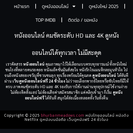
หน้าแรก
ดูหนังออนไลน์
ดูหนังใหม่ 2025
TOP IMDB
ติดต่อ / ขอหนัง
หนังออนไลน์ คมชัดระดับ HD และ 4K ดูหนัง
ออนไลน์ได้ทุกเวลา ไม่มีสะดุด
เราคัดสรร
หนังออนไลน์
คุณภาพมาไว้ให้เลือกแบบครบทุกอารมณ์ ทั้งหนังใหม่
ชนโรงที่หลายคนรอคอย หนังแอ็คชั่นมันส์สะใจ หนังรักโรแมนติกละมุนหัวใจ ไป
จนถึงหนังสยองขวัญที่ชวนขนลุก ทุกเรื่องพร้อมให้คุณกด
ดูหนังออนไลน์
ได้ทันที
ผ่าน
เว็บดูหนังออนไลน์ฟรี 24 ชั่วโมง
ไม่ว่าจะเลือกพากย์ไทยหรือซับไทยก็มีให้
ครบ ภาพคมชัดระดับ HD และ 4K รองรับการใช้งานผ่านทุกอุปกรณ์ ใช้งานง่าย
ไม่ต้องติดตั้งแอป ไม่ต้องเสียค่าสมัครสมาชิก แค่คลิกเข้ามา ก็เริ่ม
ดูหนัง
ออนไลน์ฟรี
ได้ทันที สนุกได้ต่อเนื่องตลอดทั้งวันทั้งคืน
Copyright © 2025
bhurbanmeadows.com
หนังไทยออนไลน์ หนังดัง
Netflix ดูหนังบนมือถือ เว็บดูหนังฟรี 24 ชั่วโมง