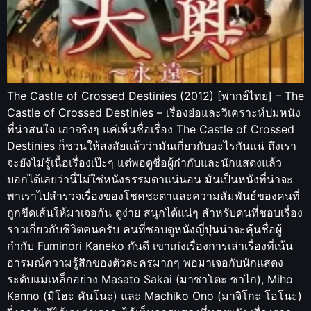
The Castle of Crossed Destinies (2012) [พากย์ไทย] – The
Castle of Crossed Destinies – เรื่องย่อและวิเคราะห์ปมหนัง
ที่น่าสนใจ เอาจริงๆ แค่เห็นชื่อเรื่อง The Castle of Crossed
Destinies ก็ชวนให้สงสัยแล้วว่ามันเกี่ยวกับอะไรกันแน่ ถึงเรา
จะยังไม่รู้เนื้อเรื่องเป๊ะๆ แต่พอดูชื่อผู้กำกับและนักแสดงแล้ว
บอกได้เลยว่านี่ไม่ใช่หนังธรรมดาแน่นอน มันเป็นหนังที่น่าจะ
พาเราไปสำรวจเรื่องของโชคชะตาและความสัมพันธ์ของคนที่
ถูกขีดเส้นให้มาเจอกัน ดูง่าย สนุกได้แน่ๆ สำหรับคนที่ชอบเรื่อง
ราวเกี่ยวกับชีวิตคนครับ คนที่ชอบดูหนังญี่ปุ่นน่าจะคุ้นชื่อผู้
กำกับ Fuminori Kaneko กันดี เขาเก่งเรื่องการเล่าเรื่องที่เน้น
อารมณ์ความรู้สึกของตัวละครมากๆ พอมาเจอกับนักแสดง
ระดับแม่เหล็กอย่าง Masato Sakai (มาซาโตะ ซาไก), Miho
Kanno (มิโฮะ คันโนะ) และ Machiko Ono (มาจิโกะ โอโนะ)