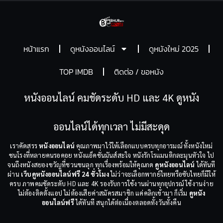
หน้าแรก
ดูหนังออนไลน์
ดูหนังใหม่ 2025
TOP IMDB
ติดต่อ / ขอหนัง
หนังออนไลน์ คมชัดระดับ HD และ 4K ดูหนัง
ออนไลน์ได้ทุกเวลา ไม่มีสะดุด
เราคัดสรร
หนังออนไลน์
คุณภาพมาไว้ให้เลือกแบบครบทุกอารมณ์ ทั้งหนังใหม่
ชนโรงที่หลายคนรอคอย หนังแอ็คชั่นมันส์สะใจ หนังรักโรแมนติกละมุนหัวใจ ไป
จนถึงหนังสยองขวัญที่ชวนขนลุก ทุกเรื่องพร้อมให้คุณกด
ดูหนังออนไลน์
ได้ทันที
ผ่าน
เว็บดูหนังออนไลน์ฟรี 24 ชั่วโมง
ไม่ว่าจะเลือกพากย์ไทยหรือซับไทยก็มีให้
ครบ ภาพคมชัดระดับ HD และ 4K รองรับการใช้งานผ่านทุกอุปกรณ์ ใช้งานง่าย
ไม่ต้องติดตั้งแอป ไม่ต้องเสียค่าสมัครสมาชิก แค่คลิกเข้ามา ก็เริ่ม
ดูหนัง
ออนไลน์ฟรี
ได้ทันที สนุกได้ต่อเนื่องตลอดทั้งวันทั้งคืน