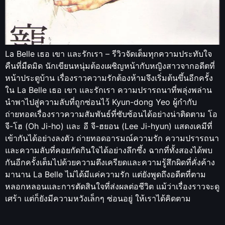
La Belle เธอ เขา และรักเรา – รีวิวจัดเต็มทุกความประทับใจ
คืนที่มืดมิด นักเขียนหนุ่มต้องเผชิญหน้ากับหญิงสาวจากอดีตที่
หน้าประตูบ้าน เรื่องราวความรักต้องห้ามจึงเริ่มต้นขึ้นอีกครั้ง
ใน La Belle เธอ เขา และรักเรา ความปรารถนาที่พลุ่งพล่าน
นำพาไปสู่ความลับที่ถูกซ่อนไว้ Kyun-dong Yeo ผู้กำกับ
ถ่ายทอดเรื่องราวความสัมพันธ์ที่ซับซ้อนได้อย่างน่าติดตาม โอ
จี-โฮ (Oh Ji-ho) และ อี จี-ฮยอน (Lee Ji-hyun) แสดงเคมีที่
เข้ากันได้อย่างลงตัว ถ่ายทอดอารมณ์ความรัก ความปรารถนา
และความลับที่คอยกัดกินใจได้อย่างลึกซึ้ง ฉากที่ทั้งสองได้พบ
กันอีกครั้งเต็มไปด้วยความตึงเครียดและความรู้สึกผิดที่คั่งค้าง
มานาน La Belle ไม่ได้มีแค่ความรัก แต่ยังพูดถึงอดีตที่ตาม
หลอกหลอนและการตัดสินใจที่ส่งผลต่อชีวิต แม้ว่าเรื่องราวจะดู
เศร้า แต่ก็ยังมีความหวังเล็กๆ ซ่อนอยู่ ให้เราได้คิดตาม