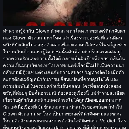
ทำความรู้จักกับ Clown ตัวตลก มหาโหด ภาพยนตร์ที่น่าจับตา
มอง Clown ตัวตลก มหาโหด เล่าเรื่องราวของพ่อที่แสนดีคน
หนึ่งที่บังเอิญไปเจอชุดตัวตลกเพื่อจะเอามาใส่เซอร์ไพรส์ลูกชาย
ในงานวันเกิด แต่หารู้ไม่ว่าชุดนั้นมันมีคำสาปร้ายแรงแฝงอยู่!
จากความรักและความตั้งใจดี กลายเป็นฝันร้ายที่ค่อยๆ กลืนกิน
ความเป็นมนุษย์ของเขาไป ภาพยนตร์เรื่องนี้ไม่ได้เน้นความน่า
กลัวแบบผีตุ้งแช่ แต่จะเล่นกับความสยองขวัญทางจิตใจ เมื่อตัว
ละครต้องเผชิญหน้ากับการเปลี่ยนแปลงที่ควบคุมไม่ได้ และ
ความสัมพันธ์ในครอบครัวเริ่มสั่นคลอน ใครที่ชอบหนังสยอง
ขวัญที่ค่อยๆ บีบคั้นอารมณ์ ต้องลองดูเรื่องนี้ แม้ว่ารายละเอียด
เกี่ยวกับผู้กำกับและนักแสดงนำจะไม่ได้ถูกเปิดเผยออกมามาก
นัก แต่เนื้อเรื่องที่เข้มข้นและความน่าสนใจของพล็อต ก็ทำให้
Clown ตัวตลก มหาโหด เป็นภาพยนตร์ที่น่าติดตามและชวน
ให้ขบคิดถึงผลกระทบของการตัดสินใจที่ผิดพลาด Verdict: ใคร
ที่ชอบหนังสยองขวัญแนว dark fantasy ที่มีกลิ่นอายของความ