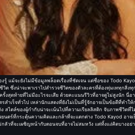
ู้ แม้จะยังไม่มีข้อมูลพล็อตเรื่องที่ชัดเจน แต่ชื่อของ Todo Kayod
ีวิต ซึ่งน่าจะพาเราไปสำรวจชีวิตของตัวละครที่ต้องทุ่มเททุกสิ่งท
ันครั้งสุดท้ายที่ไม่มีอะไรจะเสีย ด้วยคะแนนรีวิวที่อาจดูไม่สูงนัก นี
รสำเร็จทั่วไป เหล่านักแสดงที่ยังไม่เป็นที่รู้จักอาจเป็นข้อดีที่ทำ
สไตล์ของผู้กำกับน่าจะเน้นไปที่ความเรียลลิสติก จับภาพชีวิตที่ไ
์ที่กระตุ้นความคิดและกล้าที่จะแตกต่าง Todo Kayod อาจเป็นตัวเ
ลัวที่จะเผชิญหน้ากับตอนจบที่อาจไม่สมหวัง แต่ทิ้งแง่คิดบางอย่