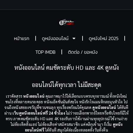
หน้าแรก
ดูหนังออนไลน์
ดูหนังใหม่ 2025
TOP IMDB
ติดต่อ / ขอหนัง
หนังออนไลน์ คมชัดระดับ HD และ 4K ดูหนัง
ออนไลน์ได้ทุกเวลา ไม่มีสะดุด
เราคัดสรร
หนังออนไลน์
คุณภาพมาไว้ให้เลือกแบบครบทุกอารมณ์ ทั้งหนังใหม่
ชนโรงที่หลายคนรอคอย หนังแอ็คชั่นมันส์สะใจ หนังรักโรแมนติกละมุนหัวใจ ไป
จนถึงหนังสยองขวัญที่ชวนขนลุก ทุกเรื่องพร้อมให้คุณกด
ดูหนังออนไลน์
ได้ทันที
ผ่าน
เว็บดูหนังออนไลน์ฟรี 24 ชั่วโมง
ไม่ว่าจะเลือกพากย์ไทยหรือซับไทยก็มีให้
ครบ ภาพคมชัดระดับ HD และ 4K รองรับการใช้งานผ่านทุกอุปกรณ์ ใช้งานง่าย
ไม่ต้องติดตั้งแอป ไม่ต้องเสียค่าสมัครสมาชิก แค่คลิกเข้ามา ก็เริ่ม
ดูหนัง
ออนไลน์ฟรี
ได้ทันที สนุกได้ต่อเนื่องตลอดทั้งวันทั้งคืน