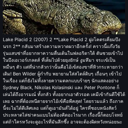
Lake Placid 2 (2007) 2 **Lake Placid 2 ฝูงโคตรเคี่ยมบึง
นรก 2** กลับมาสร้างความหวาดผวาอีกครั้ง! คราวนี้แก๊งวัย
รุ่นแสบซ่าที่อยากหาความตื่นเต้นในฟลอริดาใต้ ดันซวยเข้าไป
ในบึงเอเวอร์เกลดส์ ที่เต็มไปด้วยยุงยักษ์ งูมหึมา จระเข้เป็น
หมื่นๆ ตัว แต่ที่น่ากลัวกว่านั้นคือไอ้เข้สองขาที่หิวกระหายกว่า
เดิม! Ben Wilder ผู้กำกับ พยายามใส่สไตล์ดิบๆ เถื่อนๆ เข้าไป
ในเรื่อง แต่ก็ยังไม่ทิ้งลายความตลกแบบร้ายๆ นักแสดงอย่าง
Sydney Black, Nikolas Kolasinski และ Peter Pontone ก็
เล่นได้ถึงอารมณ์ ทั้งกลัว ทั้งอยากเอาตัวรอด เคมีเข้ากันดีใช้ได้
เลย ฉากที่ต้องหนีตายจากไอ้เข้คือพีคสุด! โดยรวมแล้ว ถึงภาค
นี้จะไม่ได้ดีเลิศเลอ แต่ก็ดูเอามันส์ได้อยู่ ใครที่ชอบหนังสัตว์
ประหลาดไล่ฆ่าคนแบบไม่ต้องคิดอะไรมาก เรื่องนี้ก็ตอบโจทย์
แต่ถ้าใครหวังจะดูอะไรที่มันลึกซึ้ง อาจจะต้องผิดหวังหน่อยนะ