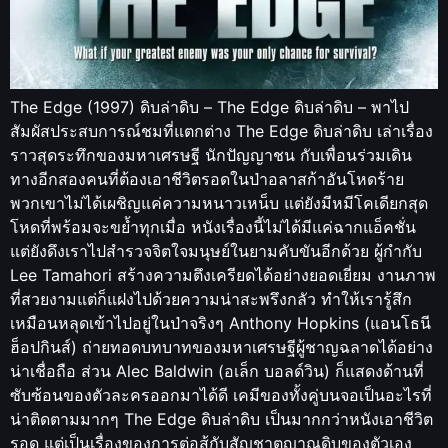
The Edge (1997) ดิบล่าดิบ – The Edge ดิบล่าดิบ – พาไป
สัมผัสประสบการณ์ชมที่แตกต่าง The Edge ดิบล่าดิบ เล่าเรื่อง
ราวสุดระทึกของมหาเศรษฐี นักปัญญาชน กับเพื่อนร่วมเดิน
ทางอีกสองคนที่ต้องเอาชีวิตรอดในป่าอลาสก้าอันโหดร้าย
พวกเขาไม่ได้เผชิญแค่ความหนาวเหน็บ แต่ยังมีหมีโคเดียกสุด
โหดที่พร้อมจะขย้ำทุกเมื่อ หนังเรื่องนี้ไม่ได้มีแค่ฉากแอ็คชั่น
แต่ยังดึงเราไปสำรวจจิตใจมนุษย์ในยามคับขันอีกด้วย ผู้กำกับ
Lee Tamahori สร้างความตึงเครียดได้อย่างยอดเยี่ยม งานภาพ
ที่สวยงามแต่ก็แฝงไปด้วยความน่าสะพรึงกลัว ทำให้เรารู้สึก
เหมือนหลุดเข้าไปอยู่ในป่าจริงๆ Anthony Hopkins (แอนโธนี
ฮ็อปกินส์) ถ่ายทอดบทบาทของมหาเศรษฐีผู้ชาญฉลาดได้อย่าง
น่าเชื่อถือ ส่วน Alec Baldwin (อเล็ก บอลด์วิน) ก็แสดงด้านที่
ซับซ้อนของตัวละครออกมาได้ดี เคมีของทั้งคู่บนจอเป็นอะไรที่
น่าติดตามมากๆ The Edge ดิบล่าดิบ เป็นมากกว่าหนังเอาชีวิต
รอด แต่เป็นเรื่องของการต่อสู้กับสัญชาตญาณดิบของตัวเอง