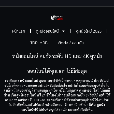
หน้าแรก
ดูหนังออนไลน์
ดูหนังใหม่ 2025
TOP IMDB
ติดต่อ / ขอหนัง
หนังออนไลน์ คมชัดระดับ HD และ 4K ดูหนัง
ออนไลน์ได้ทุกเวลา ไม่มีสะดุด
เราคัดสรร
หนังออนไลน์
คุณภาพมาไว้ให้เลือกแบบครบทุกอารมณ์ ทั้งหนังใหม่
ชนโรงที่หลายคนรอคอย หนังแอ็คชั่นมันส์สะใจ หนังรักโรแมนติกละมุนหัวใจ ไป
จนถึงหนังสยองขวัญที่ชวนขนลุก ทุกเรื่องพร้อมให้คุณกด
ดูหนังออนไลน์
ได้ทันที
ผ่าน
เว็บดูหนังออนไลน์ฟรี 24 ชั่วโมง
ไม่ว่าจะเลือกพากย์ไทยหรือซับไทยก็มีให้
ครบ ภาพคมชัดระดับ HD และ 4K รองรับการใช้งานผ่านทุกอุปกรณ์ ใช้งานง่าย
ไม่ต้องติดตั้งแอป ไม่ต้องเสียค่าสมัครสมาชิก แค่คลิกเข้ามา ก็เริ่ม
ดูหนัง
ออนไลน์ฟรี
ได้ทันที สนุกได้ต่อเนื่องตลอดทั้งวันทั้งคืน