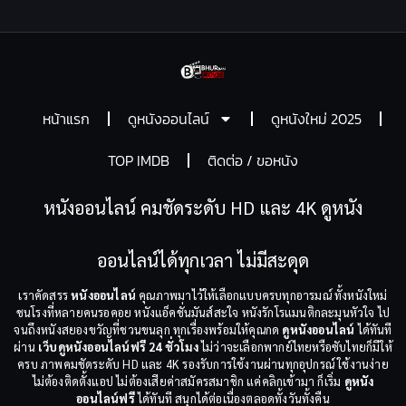
หน้าแรก
ดูหนังออนไลน์
ดูหนังใหม่ 2025
TOP IMDB
ติดต่อ / ขอหนัง
หนังออนไลน์ คมชัดระดับ HD และ 4K ดูหนัง
ออนไลน์ได้ทุกเวลา ไม่มีสะดุด
เราคัดสรร
หนังออนไลน์
คุณภาพมาไว้ให้เลือกแบบครบทุกอารมณ์ ทั้งหนังใหม่
ชนโรงที่หลายคนรอคอย หนังแอ็คชั่นมันส์สะใจ หนังรักโรแมนติกละมุนหัวใจ ไป
จนถึงหนังสยองขวัญที่ชวนขนลุก ทุกเรื่องพร้อมให้คุณกด
ดูหนังออนไลน์
ได้ทันที
ผ่าน
เว็บดูหนังออนไลน์ฟรี 24 ชั่วโมง
ไม่ว่าจะเลือกพากย์ไทยหรือซับไทยก็มีให้
ครบ ภาพคมชัดระดับ HD และ 4K รองรับการใช้งานผ่านทุกอุปกรณ์ ใช้งานง่าย
ไม่ต้องติดตั้งแอป ไม่ต้องเสียค่าสมัครสมาชิก แค่คลิกเข้ามา ก็เริ่ม
ดูหนัง
ออนไลน์ฟรี
ได้ทันที สนุกได้ต่อเนื่องตลอดทั้งวันทั้งคืน