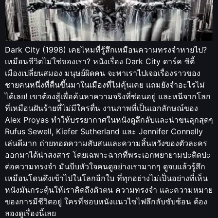
Dark City (1998) เคยไหมที่รู้สึกเหมือนความทรงจำหายไป?
เหมือนชีวิตไม่ใช่ของเรา? หนังเรื่อง Dark City ดาร์ค ซิตี้
เมืองเปลี่ยนสมอง มนุษย์ผิดคน จะพาเราไปเจอเรื่องราวของ
ชายคนหนึ่งที่ตื่นขึ้นมาในเมืองที่ไม่คุ้นเคย แถมยังจำอะไรไม่
ได้เลย! เขาต้องสู้เพื่อค้นหาความจริงที่ซ่อนอยู่ และหนีจากโลก
ที่เหมือนฝันร้ายที่ไม่มีใครตื่น งานภาพที่เป็นเอกลักษณ์ของ
Alex Proyas ทำให้บรรยากาศในหนังดูลึกลับและน่าขนลุกสุดๆ
Rufus Sewell, Kiefer Sutherland และ Jennifer Connelly
เล่นดีมาก ถ่ายทอดความสับสนและความสิ้นหวังของตัวละคร
ออกมาได้น่าสงสาร โดยเฉพาะฉากที่พระเอกพยายามปะติดปะ
ต่อความทรงจำ มันบีบหัวใจคนดูอย่างเรามากๆ ดูจบแล้วรู้สึก
เหมือนโดนดึงเข้าไปในโลกอีกใบ ที่ทุกอย่างไม่เป็นอย่างที่เห็น
หนังมันกระตุ้นให้เราคิดถึงตัวตน ความทรงจำ และความหมาย
ของการมีชีวิตอยู่ ใครที่ชอบหนังแนวไซไฟลึกลับซับซ้อน ต้อง
ลองดูเรื่องนี้เลย