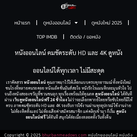
หน้าแรก
ดูหนังออนไลน์
ดูหนังใหม่ 2025
TOP IMDB
ติดต่อ / ขอหนัง
หนังออนไลน์ คมชัดระดับ HD และ 4K ดูหนัง
ออนไลน์ได้ทุกเวลา ไม่มีสะดุด
เราคัดสรร
หนังออนไลน์
คุณภาพมาไว้ให้เลือกแบบครบทุกอารมณ์ ทั้งหนังใหม่
ชนโรงที่หลายคนรอคอย หนังแอ็คชั่นมันส์สะใจ หนังรักโรแมนติกละมุนหัวใจ ไป
จนถึงหนังสยองขวัญที่ชวนขนลุก ทุกเรื่องพร้อมให้คุณกด
ดูหนังออนไลน์
ได้ทันที
ผ่าน
เว็บดูหนังออนไลน์ฟรี 24 ชั่วโมง
ไม่ว่าจะเลือกพากย์ไทยหรือซับไทยก็มีให้
ครบ ภาพคมชัดระดับ HD และ 4K รองรับการใช้งานผ่านทุกอุปกรณ์ ใช้งานง่าย
ไม่ต้องติดตั้งแอป ไม่ต้องเสียค่าสมัครสมาชิก แค่คลิกเข้ามา ก็เริ่ม
ดูหนัง
ออนไลน์ฟรี
ได้ทันที สนุกได้ต่อเนื่องตลอดทั้งวันทั้งคืน
Copyright © 2025
bhurbanmeadows.com
หนังไทยออนไลน์ หนังดัง