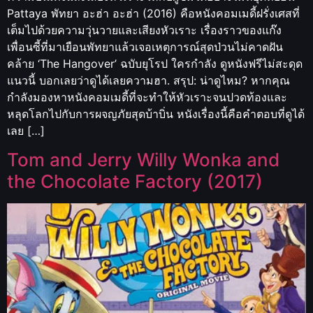
Pattaya พัทยา อะฮ่า อะฮ่า (2016) คือหนังคอมเมดี้ฝรั่งเศสที่
เต็มไปด้วยความวุ่นวายและเสียงหัวเราะ เรื่องราวของแก๊ง
เพื่อนซี้ที่มาเยือนพัทยาแล้วเจอเหตุการณ์สุดป่วนไม่คาดฝัน
คล้าย ‘The Hangover’ ฉบับยุโรป ใครกำลัง ดูหนังฟรีไม่สะดุด
แนวนี้ บอกเลยว่าดูได้เลยความฮา. สรุป: น่าดูไหม? หากคุณ
กำลังมองหาหนังคอมเมดี้ที่จะทำให้หัวเราะจนปวดท้องและ
หลุดโลกไปกับการผจญภัยสุดบ้าบิ่น หนังเรื่องนี้คือคำตอบที่ดูได้
เลย […]
Tom and Jerry Willy Wonka and
the Chocolate Factory (2017)