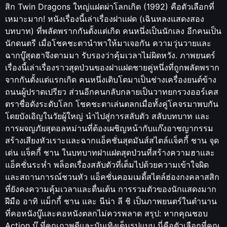
สิก Twin Dragons ใหญ่แฝดผ่าโลกเกิด (1992) คือตัวเลือกที่
เหมาะมาก! หนังเรื่องนี้เล่าเรื่องฝาแฝด (เฉินหลงแสดงสอง
บทบาท) ที่พลัดพรากกันตั้งแต่เกิด คนหนึ่งเป็นนักเลง อีกคนเป็น
นักดนตรี เมื่อโชคชะตานำพาให้มาเจอกัน ความวุ่นวายและ
ฉากบู๊สุดฮาจึงตามมา รับรองว่าคุ้มเวลาไม่ผิดหวัง. ภาพยนตร์
เรื่องนี้เล่าเรื่องราวสุดป่วนของฝาแฝดชายคู่หนึ่งที่ถูกพลัดพราก
จากกันตั้งแต่แรกเกิด คนหนึ่งเติบโตมาเป็นช่างเครื่องยนต์ข้าง
ถนนผู้ปราดเปรียว ส่วนอีกคนกลับกลายเป็นวาทยกรวงออร์เคส
ตราชื่อดังระดับโลก โชคชะตาเล่นตลกเมื่อทั้งคู่โคจรมาพบกัน
โดยบังเอิญในวัยผู้ใหญ่ นำไปสู่การสลับตัว สลับบทบาท และ
การผจญภัยสุดอลหม่านที่ต้องเผชิญหน้ากับแก๊งอาชญากรรม
สร้างเสียงหัวเราะและฉากแอ็คชั่นสุดมันส์สไตล์แจ็คกี้ ชาน จุด
เด่น แจ็คกี้ ชาน ในบทบาทฝาแฝดสุดป่วนที่สร้างความฮาและ
แอ็คชั่นระห่ำ พล็อตเรื่องสลับตัวที่เต็มไปด้วยความเข้าใจผิด
และสถานการณ์ชวนหัว แอ็คชั่นคอมเมดี้สไตล์ฮ่องกงคลาสสิก
ที่ยังคงความคุ้มเวลาและตื่นเต้น การรวมตัวของนักแสดงมาก
ฝีมือ อาทิ แม็กกี้ ชาน และ นีน่า ลี ชิ เป็นภาพยนตร์ในตำนาน
ที่คอหนังบู๊และคอหนังตลกไม่ควรพลาด สรุป: หากคุณชอบ
Action บู๊ ที่คุณภาพดีและบันเทิงเต็มรูปแบบ นี่คือตัวเลือกที่คุณ