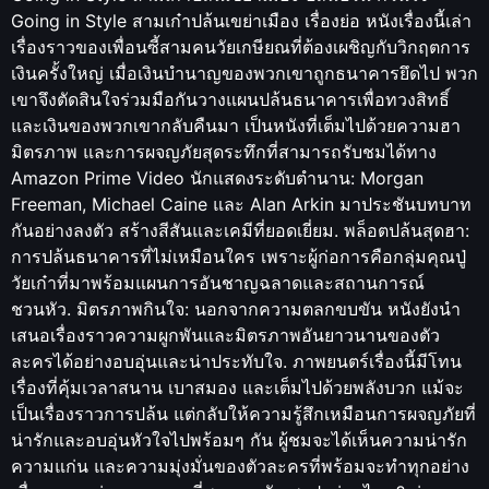
Going in Style สามเก๋าปล้นเขย่าเมือง เรื่องย่อ หนังเรื่องนี้เล่า
เรื่องราวของเพื่อนซี้สามคนวัยเกษียณที่ต้องเผชิญกับวิกฤตการ
เงินครั้งใหญ่ เมื่อเงินบำนาญของพวกเขาถูกธนาคารยึดไป พวก
เขาจึงตัดสินใจร่วมมือกันวางแผนปล้นธนาคารเพื่อทวงสิทธิ์
และเงินของพวกเขากลับคืนมา เป็นหนังที่เต็มไปด้วยความฮา
มิตรภาพ และการผจญภัยสุดระทึกที่สามารถรับชมได้ทาง
Amazon Prime Video นักแสดงระดับตำนาน: Morgan
Freeman, Michael Caine และ Alan Arkin มาประชันบทบาท
กันอย่างลงตัว สร้างสีสันและเคมีที่ยอดเยี่ยม. พล็อตปล้นสุดฮา:
การปล้นธนาคารที่ไม่เหมือนใคร เพราะผู้ก่อการคือกลุ่มคุณปู่
วัยเก๋าที่มาพร้อมแผนการอันชาญฉลาดและสถานการณ์
ชวนหัว. มิตรภาพกินใจ: นอกจากความตลกขบขัน หนังยังนำ
เสนอเรื่องราวความผูกพันและมิตรภาพอันยาวนานของตัว
ละครได้อย่างอบอุ่นและน่าประทับใจ. ภาพยนตร์เรื่องนี้มีโทน
เรื่องที่คุ้มเวลาสนาน เบาสมอง และเต็มไปด้วยพลังบวก แม้จะ
เป็นเรื่องราวการปล้น แต่กลับให้ความรู้สึกเหมือนการผจญภัยที่
น่ารักและอบอุ่นหัวใจไปพร้อมๆ กัน ผู้ชมจะได้เห็นความน่ารัก
ความแก่น และความมุ่งมั่นของตัวละครที่พร้อมจะทำทุกอย่าง