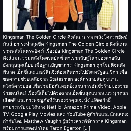
Kingsman The Golden Circle คิงส์แมน รวมพลังโคตรพยัคฆ์
มันส์ ฮา ระห่ำสุดขีด Kingsman The Golden Circle คิงส์แมน
รวมพลังโคตรพยัคฆ์ เรื่องย่อ Kingsman The Golden Circle
คิงส์แมน รวมพลังโคตรพยัคฆ์ พาเรากลับสู่โลกของสายลับ
อังกฤษสุดเนี้ยบ เมื่อฐานบัญชาการ Kingsman ถูกโจมตีจนพัง
พินาศ เอ็กซี่และเมอร์ลินจึงต้องเดินทางไปยังสหรัฐอเมริกา เพื่อ
ขอความช่วยเหลือจาก Statesman องค์กรสายลับคู่ขนาน
สไตล์คาวบอย เพื่อร่วมมือกันหยุดยั้งแผนการอันชั่วร้ายของวาย
ร้ายคนใหม่ เรื่องนี้เต็มไปด้วยฉากแอ็คชั่นสุดแหวกแนว มุกตลก
เสียดสี และการผจญภัยที่รับรองว่าคุณจะนั่งไม่ติดเก้าอี้
สามารถรับชมได้ทาง Netflix, Amazon Prime Video, Apple
TV, Google Play Movies และ YouTube ผู้กำกับและนักแสดง:
กำกับโดย Matthew Vaughn ผู้สร้างสรรค์จักรวาล Kingsman
พร้อมการแสดงนำโดย Taron Egerton […]