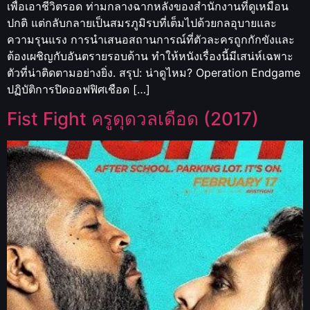
เพื่อเอาชีวิตรอด ท่ามกลางฉากหลังของสำนักงานที่ดูเหมือน
ปกติ แต่กลับกลายเป็นสมรภูมิรบที่เต็มไปด้วยกลอุบายและ
ความรุนแรง การนำเสนอสถานการณ์ที่ตัวละครถูกกักขังและ
ต้องเผชิญกับอันตรายรอบด้าน ทำให้หนังเรื่องนี้มีเสน่ห์เฉพาะ
ตัวที่น่าติดตามอย่างยิ่ง. สรุป: น่าดูไหม? Operation Endgame
ปฏิบัติการปิดออฟฟิศเชือด […]
Fist Fight ครูดุดวลเดือด (2017)