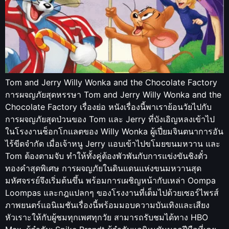
Tom and Jerry Willy Wonka and the Chocolate Factory
การผจญภัยสุดหรรษา Tom and Jerry Willy Wonka and the
Chocolate Factory เรื่องย่อ หนังเรื่องนี้พาเราย้อนวัยไปกับ
การผจญภัยสุดป่วนของ Tom และ Jerry ที่บังเอิญหลงเข้าไป
ในโรงงานช็อกโกแลตของ Willy Wonka ผู้เปี่ยมจินตนาการอัน
ไร้ขีดจำกัด เมื่อเจ้าหนู Jerry แอบเข้าไปขโมยขนมหวาน และ
Tom ต้องตามจับ ทำให้ทั้งคู่ต้องพัวพันกับการแข่งขันชิงตั๋ว
ทองคำสุดพิเศษ การผจญภัยในดินแดนแห่งขนมหวานสุด
มหัศจรรย์จึงเริ่มต้นขึ้น พร้อมการเผชิญหน้ากับเหล่า Oompa
Loompas และกฎแปลกๆ ของโรงงานที่เต็มไปด้วยเซอร์ไพรส์
ภาพยนตร์แอนิเมชันเรื่องนี้พร้อมมอบความบันเทิงและเสียง
หัวเราะให้กับผู้ชมทุกเพศทุกวัย สามารถรับชมได้ทาง HBO