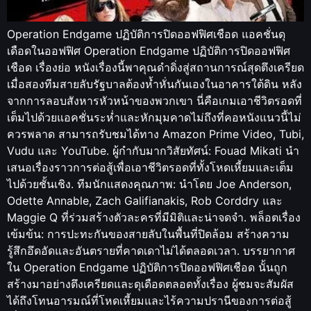
Operation Endgame ปฏิบัติการปิดออฟฟิศเชือด แอคชั่นดุ
เดือดในออฟฟิศ Operation Endgame ปฏิบัติการปิดออฟฟิศ
เชือด เรื่องย่อ หนังเรื่องนี้พาคุณดำดิ่งสู่สถานการณ์สุดตึงเครียด
เมื่อสองทีมสายลับรัฐบาลต้องห้ำหั่นกันเองในอาคารใต้ดิน หลัง
จากการลอบสังหารหัวหน้าของพวกเขา นี่คือเกมเอาชีวิตรอดที่
เต็มไปด้วยแอคชั่นระห่ำและหักมุมคาดไม่ถึงที่คอหนังแนวนี้ไม่
ควรพลาด สามารถรับชมได้ทาง Amazon Prime Video, Tubi,
Vudu และ YouTube. ผู้กำกับมากวิสัยทัศน์: Fouad Mikati นำ
เสนอเรื่องราวการต่อสู้เพื่อเอาชีวิตรอดที่ทั้งโหดเหี้ยมและเต็ม
ไปด้วยชั้นเชิง. ทีมนักแสดงคุณภาพ: นำโดย Joe Anderson,
Odette Annable, Zach Galifianakis, Rob Corddry และ
Maggie Q ที่ร่วมสร้างตัวละครที่มีมิติและน่าจดจำ. พล็อตเรื่อง
เข้มข้น: การปะทะกันของสายลับในพื้นที่ปิดล้อม สร้างความ
รู้สึกอึดอัดและอันตรายที่คาดเดาไม่ได้ตลอดเวลา. บรรยากาศ
ใน Operation Endgame ปฏิบัติการปิดออฟฟิศเชือด นั้นถูก
สร้างมาอย่างตึงเครียดและดุเดือดตลอดทั้งเรื่อง ผู้ชมจะสัมผัส
ได้ถึงโทนอารมณ์ที่โหดเหี้ยมและไร้ความปรานีของการต่อสู้