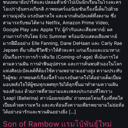
ชนบทมายังปารีสและปลอมตัวเข้าไปเป็นนักเรียนในโรงละคร
โอเปร่าอันทรงเกียรติ ภาพยนตร์แอนิเมชันเรื่องนี้เต็มไปด้วย
ความมุ่งมั่น แรงบันดาลใจ และฉากเต้นบัลเลต์ที่งดงาม ซึ่ง
สามารถรับชมได้ทาง Netflix, Amazon Prime Video,
Google Play และ Apple TV. ผู้กำกับและเสียงพากย์: ผล
งานการกำกับโดย Eric Summer พร้อมนักแสดงเสียงพากย์
มากฝีมืออย่าง Elle Fanning, Dane DeHaan และ Carly Rae
Jepsen ที่มาเติมชีวิตชีวาให้ตัวละคร แก่นเรื่องและแนวทาง:
เป็นเรื่องราวการก้าวพ้นวัย (Coming-of-age) ที่เน้นการไล่
ตามความฝัน การฝ่าฟันอุปสรรค และการค้นพบตัวเองในโลก
แห่งศิลปะบัลเลต์ที่ต้องใช้ความพยายามอย่างสูง ความประทับ
ใจผู้ชม: ภาพยนตร์เรื่องนี้สร้างแรงบันดาลใจได้อย่างเต็มเปี่ยม
มอบพลังใจให้ผู้ชมทุกเพศทุกวัยได้ลุกขึ้นมาทำตามความฝัน
ของตัวเอง ด้วยภาพที่สวยงามและเพลงประกอบที่ไพเราะ
‘Leap! (Ballerina) สาวน้อยเขย่งฝัน’ ถ่ายทอดโทนเรื่องที่สดใส
เปี่ยมด้วยความหวัง และสะท้อนถึงความเพียรพยายามไม่ย่อท้อ
ได้อย่างน่ารักและชวนฝันอย่างยิ่ง […]
Son of Rambow แรมโบ้พันธุ์ใหม่