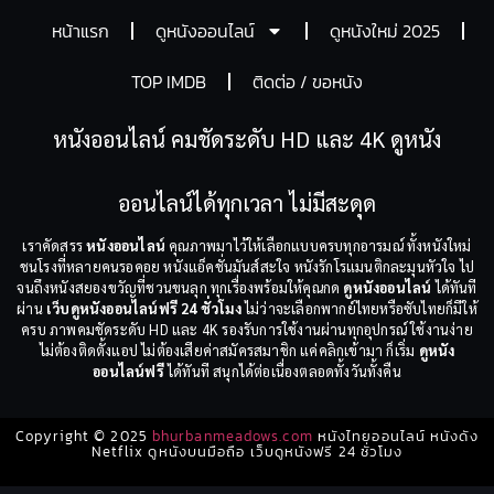
หน้าแรก
ดูหนังออนไลน์
ดูหนังใหม่ 2025
TOP IMDB
ติดต่อ / ขอหนัง
หนังออนไลน์ คมชัดระดับ HD และ 4K ดูหนัง
ออนไลน์ได้ทุกเวลา ไม่มีสะดุด
เราคัดสรร
หนังออนไลน์
คุณภาพมาไว้ให้เลือกแบบครบทุกอารมณ์ ทั้งหนังใหม่
ชนโรงที่หลายคนรอคอย หนังแอ็คชั่นมันส์สะใจ หนังรักโรแมนติกละมุนหัวใจ ไป
จนถึงหนังสยองขวัญที่ชวนขนลุก ทุกเรื่องพร้อมให้คุณกด
ดูหนังออนไลน์
ได้ทันที
ผ่าน
เว็บดูหนังออนไลน์ฟรี 24 ชั่วโมง
ไม่ว่าจะเลือกพากย์ไทยหรือซับไทยก็มีให้
ครบ ภาพคมชัดระดับ HD และ 4K รองรับการใช้งานผ่านทุกอุปกรณ์ ใช้งานง่าย
ไม่ต้องติดตั้งแอป ไม่ต้องเสียค่าสมัครสมาชิก แค่คลิกเข้ามา ก็เริ่ม
ดูหนัง
ออนไลน์ฟรี
ได้ทันที สนุกได้ต่อเนื่องตลอดทั้งวันทั้งคืน
Copyright © 2025
bhurbanmeadows.com
หนังไทยออนไลน์ หนังดัง
Netflix ดูหนังบนมือถือ เว็บดูหนังฟรี 24 ชั่วโมง