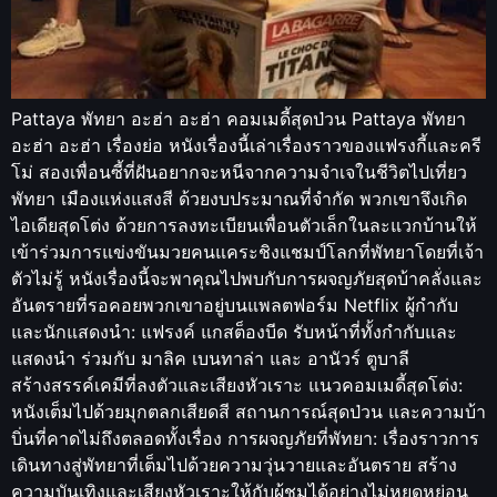
Pattaya พัทยา อะฮ่า อะฮ่า คอมเมดี้สุดป่วน Pattaya พัทยา
อะฮ่า อะฮ่า เรื่องย่อ หนังเรื่องนี้เล่าเรื่องราวของแฟรงกี้และครี
โม่ สองเพื่อนซี้ที่ฝันอยากจะหนีจากความจำเจในชีวิตไปเที่ยว
พัทยา เมืองแห่งแสงสี ด้วยงบประมาณที่จำกัด พวกเขาจึงเกิด
ไอเดียสุดโต่ง ด้วยการลงทะเบียนเพื่อนตัวเล็กในละแวกบ้านให้
เข้าร่วมการแข่งขันมวยคนแคระชิงแชมป์โลกที่พัทยาโดยที่เจ้า
ตัวไม่รู้ หนังเรื่องนี้จะพาคุณไปพบกับการผจญภัยสุดบ้าคลั่งและ
อันตรายที่รอคอยพวกเขาอยู่บนแพลตฟอร์ม Netflix ผู้กำกับ
และนักแสดงนำ: แฟรงค์ แกสต็องบีด รับหน้าที่ทั้งกำกับและ
แสดงนำ ร่วมกับ มาลิค เบนทาล่า และ อานัวร์ ตูบาลี
สร้างสรรค์เคมีที่ลงตัวและเสียงหัวเราะ แนวคอมเมดี้สุดโต่ง:
หนังเต็มไปด้วยมุกตลกเสียดสี สถานการณ์สุดป่วน และความบ้า
บิ่นที่คาดไม่ถึงตลอดทั้งเรื่อง การผจญภัยที่พัทยา: เรื่องราวการ
เดินทางสู่พัทยาที่เต็มไปด้วยความวุ่นวายและอันตราย สร้าง
ความบันเทิงและเสียงหัวเราะให้กับผู้ชมได้อย่างไม่หยุดหย่อน