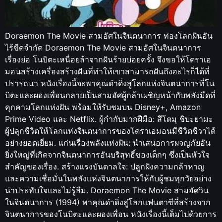
Doraemon The Movie สามอัศในจินตนาการ ท่องโลกฝันอัน
ไร้ขีดจำกัด Doraemon The Movie สามอัศในจินตนาการ
เรื่องย่อ โนบิตะเหนื่อยล้าจากฝันร้ายบ่อยครั้ง จึงขอให้โดราเอ
มอนสร้างเครื่องสร้างฝันที่ทำให้เขาสามารถฝันถึงอะไรก็ได้ที่
ปรารถนา หนังเรื่องนี้จะพาคุณดำดิ่งสู่โลกแห่งจินตนาการที่โน
บิตะและผองเพื่อนกลายเป็นสามอัศผู้กล้าเผชิญหน้ากับพลังมืดที่
คุกคามโลกแห่งฝัน พร้อมให้รับชมบน Disney+, Amazon
Prime Video และ Netflix. ผู้กำกับมากฝีมือ: สึโตมุ ชิบะยามะ
ผู้ปลุกชีวิตให้โลกแห่งจินตนาการของโดราเอมอนมีชีวิตชีวาได้
อย่างยอดเยี่ยม. แก่นเรื่องพลังแห่งฝัน: นำเสนอการผจญภัยอัน
ยิ่งใหญ่ที่เกิดจากจินตนาการอันบริสุทธิ์ของเด็กๆ ซึ่งเป็นหัวใจ
สำคัญของเรื่อง. สร้างแรงบันดาลใจ: ปลูกฝังความกล้าหาญ
และความเชื่อมั่นในพลังแห่งจินตนาการให้กับผู้ชมทุกวัยอย่าง
น่าประทับใจและไม่รู้ลืม. Doraemon The Movie สามอัศวิน
ในจินตนาการ (1994) พาคุณดำดิ่งสู่โลกแฟนตาซีที่สร้างจาก
จินตนาการของโนบิตะและผองเพื่อน หนังเรื่องนี้เต็มไปด้วยการ