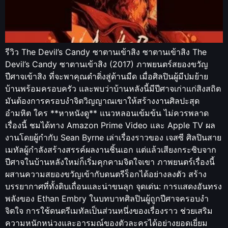
รีวิว The Devil’s Candy ซาตานเข้าสิง ซาตานเข้าสิง The
Devil’s Candy ซาตานเข้าสิง (2017) ภาพยนตร์สยองขวัญ
ปีศาจเข้าสิง ที่จะพาคุณดำดิ่งสู่ด้านมืด เมื่อศิลปินผู้มีปมย้าย
บ้านพร้อมครอบครัว และพบว่าบ้านหลังนี้มีปีศาจเก่าแก่สิงสถิต
มันต้องการครอบงำจิตวิญญาณเขาให้สร้างงานศิลปะสุด
อำมหิต ใคร **หาหนังดู** แนวหลอนเข้มข้น ไม่ควรพลาด
เรื่องนี้ ชมได้ทาง Amazon Prime Video และ Apple TV ผล
งานโดยผู้กำกับ Sean Byrne เล่าเรื่องราวของ เจสซี ศิลปินสาย
เมทัลผู้กำลังสร้างสรรค์ผลงานชิ้นเอก แต่แล้วเสียงกระซิบจาก
ปีศาจในบ้านหลังใหม่ก็เริ่มคุกคามจิตใจเขา ภาพยนตร์เรื่องนี้
ผสานความสยองขวัญเข้ากับดนตรีร็อกได้อย่างลงตัว สร้าง
บรรยากาศที่ทั้งดิบเถื่อนและน่าขนลุก จุดเด่น: การแสดงอันทรง
พลังของ Ethan Embry ในบทบาทศิลปินผู้ถูกปีศาจครอบงำ
จิตใจ การใช้ดนตรีเมทัลเป็นส่วนหนึ่งของเรื่องราว ช่วยเสริม
ความหนักหน่วงและอารมณ์ของตัวละครได้อย่างยอดเยี่ยม