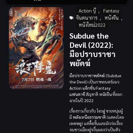
Action บู๊
,
Fantasy
จินตนาการ
,
หนังจีน
,
หนังใหม่2022
Subdue the
Devil (2022):
มือปราบราชา
พยัคฆ์
มือปราบราชาพยัคฆ์ (Subdue
the Devil)
เป็นภาพยนตร์แนว
Action แอ็กชั่น Fantasy
แฟนตาซี
สัญชาติ
หนังจีน
ที่ออก
ฉายในปี
2022
เรื่องราวเกี่ยวกับ
โจวฉู่
ชายหนุ่มผู้
มี
พลังเหนือธรรมชาติ
(แสดงโดย
เหอหยู
) แต่ดื้อรั้นและมักก่อเรื่อง
จนชาวเมืองอู๋จวิ้นมองว่าเป็นตัว