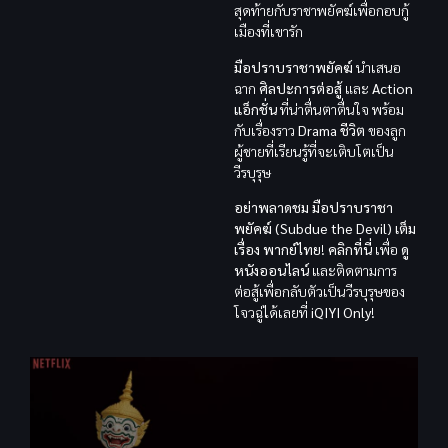
สุดท้ายกับราชาพยัคฆ์เพื่อกอบกู้
เมืองที่เขารัก
มือปราบราชาพยัคฆ์
นำเสนอ
ฉาก
ศิลปะการต่อสู้
และ
Action
แอ็กชั่น
ที่น่าตื่นตาตื่นใจ พร้อม
กับเรื่องราว
Drama ชีวิต
ของลูก
ผู้ชายที่เรียนรู้ที่จะเติบโตเป็น
วีรบุรุษ
อย่าพลาดชม
มือปราบราชา
พยัคฆ์ (Subdue the Devil) เต็ม
เรื่อง พากย์ไทย
!
คลิกที่นี่
เพื่อ
ดู
หนังออนไลน์
และติดตามการ
ต่อสู้เพื่อกลับตัวเป็นวีรบุรุษของ
โจวฉู่ได้เลยที่
iQIYI Only
!