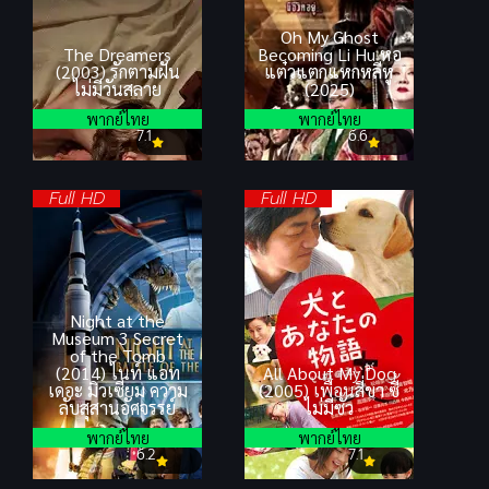
Oh My Ghost
The Dreamers
Becoming Li Hu หอ
(2003) รักตามฝัน
แต๋วแตกแหกหลีหู
ไม่มีวันสลาย
(2025)
พากย์ไทย
พากย์ไทย
7.1
6.6
Full HD
Full HD
Night at the
Museum 3 Secret
of the Tomb
(2014) ไนท์ แอท
All About My Dog
เดอะ มิวเซียม ความ
(2005) เพื่อนสี่ขา ซี้
ลับสุสานอัศจรรย์
ไม่มีซั้ว
พากย์ไทย
พากย์ไทย
6.2
7.1