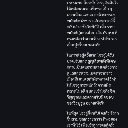
ประหลาด คืนหนึ่ง โจวฉู่ตัดสินใจ
ใช้พลังของเขาเพื่อช่วยเด็ก ๆ
นอกเมือง และจบลงด้วยการฆ่า
พยัคฆ์หน้าขาว
แต่เหตุการณ์นี้
กลับนำมาซึ่งภัยพิบัติ เมื่อ
ราชา
พยัคฆ์
(แสดงโดย
เฉิน กัวคุน
) ที่
ทรงพลังกว่ามากเข้ามาทำร้ายชาว
เมืองอู๋จวิ้นอย่างสาหัส
ในการต่อสู้ครั้งแรก โจวฉู่ได้รับ
บาดเจ็บและ
สูญเสียพลังพิเศษ
กลายเป็นคนธรรมดา แต่ด้วยการ
ดูแลและความเมตตาจากชาว
เมืองที่เขาเคยทำผิดพลาดไว้ ทำ
ให้โจวฉู่ตระหนักถึงความผิด
พลาดในอดีต และเข้าใจถึง
จิต
วิญญาณและความรับผิดชอบ
ของวีรบุรุษ
อย่างแท้จริง
ในที่สุด โจวฉู่ซึ่งกลับใจแล้ว จึงลุก
ขึ้นสวม
ชุดเกราะดารา
ที่พ่อของ
เขาทิ้งไว้ เพื่อเข้าสู่การต่อสู้ครั้ง