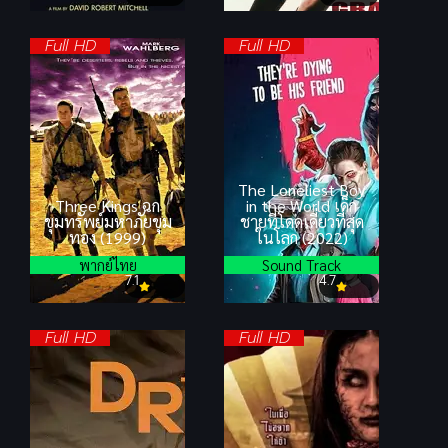
Full HD
Full HD
The Loneliest Boy
Three Kings ฉก
in the World เด็ก
ขุมทรัพย์มหาภัยขุม
ชายที่โดดเดี่ยวที่สุด
ทอง (1999)
ในโลก (2022)
พากย์ไทย
Sound Track
7.1
4.7
Full HD
Full HD