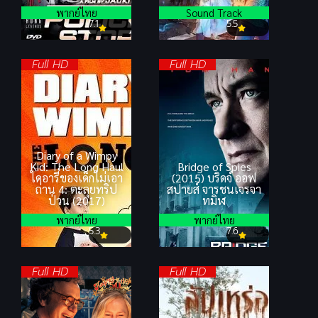
พากย์ไทย
Sound Track
7.1
5.5
Full HD
Full HD
Diary of a Wimpy
Kid: The Long Haul
Bridge of Spies
ไดอารี่ของเด็กไม่เอา
(2015) บริดจ์ ออฟ
ถ่าน 4: ตะลุยทริป
สปายส์ จารชนเจรจา
ป่วน (2017)
ทมิฬ
พากย์ไทย
พากย์ไทย
5.3
7.6
Full HD
Full HD