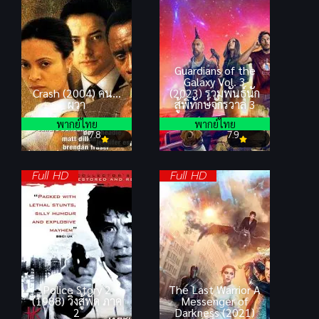
Guardians of the
Galaxy Vol. 3
Crash (2004) คน…
(2023) รวมพันธุ์นัก
ผวา
สู้พิทักษ์จักรวาล 3
พากย์ไทย
พากย์ไทย
7.8
7.9
Full HD
Full HD
Police Story 2
The Last Warrior A
(1988) วิ่งสู้ฟัด ภาค
Messenger of
2
Darkness (2021)