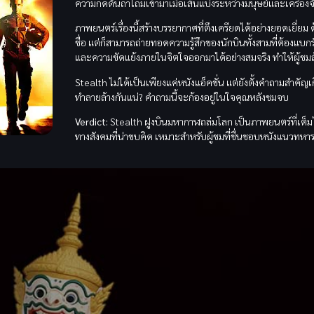
ความกดดันถาโถมเข้ามาเมื่อเส้นแบ่งระหว่างมนุษย์และเครื่องจั
ภาพยนตร์เรื่องนี้สร้างบรรยากาศที่ตึงเครียดได้อย่างยอดเยี่ยม ด้
ชื่อ แต่ก็สามารถถ่ายทอดความรู้สึกของนักบินทั้งสามที่ต้องแ
และความขัดแย้งภายในจิตใจออกมาได้อย่างสมจริง ทำให้ผู้ช
Stealth ไม่ได้เป็นเพียงแค่หนังแอ็คชั่น แต่ยังตั้งคำถามสำคั
ทำลายล้างกันแน่? คำถามนี้จะก้องอยู่ในใจคุณหลังชมจบ
Verdict:
Stealth ฝูงบินมหากาฬถล่มโลก เป็นภาพยนตร์ที่เต็มไ
ทางสังคมที่น่าขบคิด เหมาะสำหรับผู้ชมที่ชื่นชอบหนังแนวทห