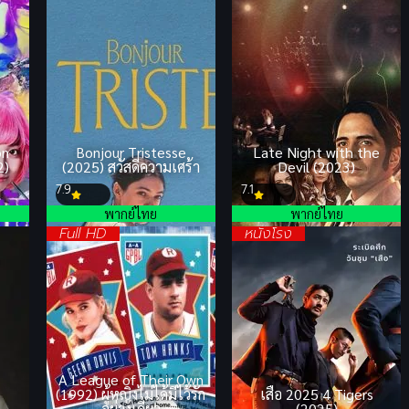
on
Bonjour Tristesse
Late Night with the
2)
(2025) สวัสดีความเศร้า
Devil (2023)
7.9
7.1
พากย์ไทย
พากย์ไทย
Full HD
หนังโรง
A League of Their Own
(1992) ผู้หญิงไม่ได้มีไว้รัก
เสือ 2025 4 Tigers
อย่างเดียว
(2025)