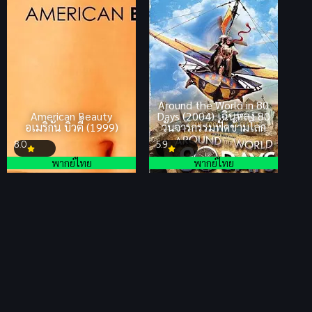
Around the World in 80
American Beauty
Days (2004) เฉินหลง 80
อเมริกัน บิวตี้ (1999)
วันจารกรรมฟัดข้ามโลก
8.0
5.9
พากย์ไทย
พากย์ไทย