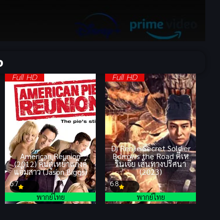
จ
Full HD
Full HD
Di Renjie Secret Soldier
American Reunion
Borrows the Road ตี๋เห
(2012) คืนสู่เหย้าแก็งค์
รินเจี๋ย เส้นทางปริศนา
แอ้มสาว (Jason Biggs)
(2023)
6.7
6.8
พากย์ไทย
พากย์ไทย