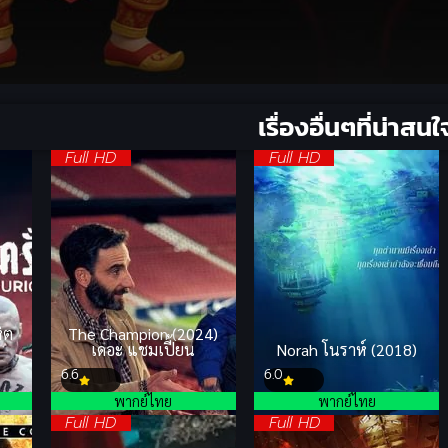
เรื่องอื่นๆที่น่าสนใ
Full HD
Full HD
ิต
The Champion (2024)
เดอะ แชมเปี้ยน
Norah โนราห์ (2018)
6.6
6.0
พากย์ไทย
พากย์ไทย
Full HD
Full HD