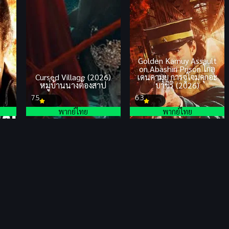
Golden Kamuy Assault
n
on Abashiri Prison โกล
Cursed Village (2026)
เดนคามุย การจู่โจมคุกอะ
หมู่บ้านนางต้องสาป
บาชิริ (2026)
7.5
6.3
พากย์ไทย
พากย์ไทย