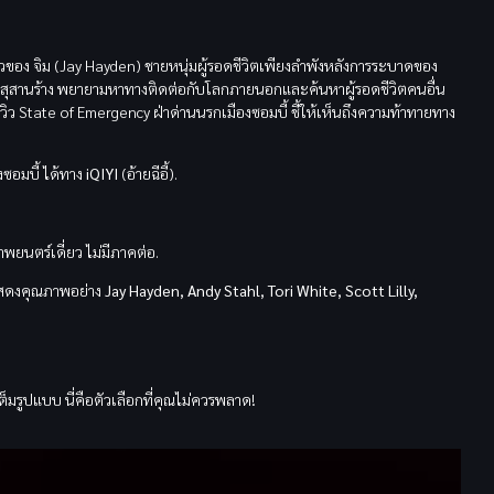
อ
งราวของ จิม (Jay Hayden) ชายหนุ่มผู้รอดชีวิตเพียงลำพังหลังการระบาดของ
ป็นสุสานร้าง พยายามหาทางติดต่อกับโลกภายนอกและค้นหาผู้รอดชีวิตคนอื่น
ว State of Emergency ฝ่าด่านนรกเมืองซอมบี้ ชี้ให้เห็นถึงความท้าทายทาง
ซอมบี้ ได้ทาง
iQIYI
(อ้ายฉีอี้).
ยนตร์เดี่ยว ไม่มีภาคต่อ.
ดงคุณภาพอย่าง
Jay Hayden, Andy Stahl, Tori White, Scott Lilly,
็มรูปแบบ นี่คือตัวเลือกที่คุณไม่ควรพลาด!