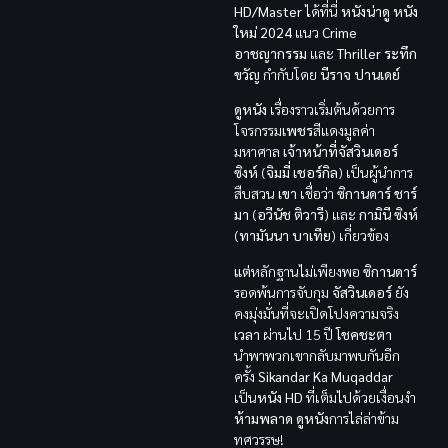
HD/Master
ได้ที่นี่
หนังน่าดู
หนัง
ใหม่ 2024
แนว
Crime
อาชญากรรม
และ
Thriller ระทึก
ขวัญ
กำกับโดย
นีราจ ปานเดย์
ดูหนัง
เรื่องราวเริ่มต้นด้วยการ
โจรกรรม
เพชร
สีแดงมูลค่า
มหาศาล
เจ้าหน้าที่จัสวินเดอร์
ซิงห์
(
จิมมี่ เชอร์กิล
) เป็นผู้นำการ
สืบสวน
เขา
เชื่อว่า
ซิกานดาร์ ชาร์
มา
(
อวีนัช ติวารี
) และ
กามินี ซิงห์
(
ทามันนา บาเทีย
) เกี่ยวข้อง
แต่
หลักฐานไม่เพียงพอ
ซิกานดาร์
รอดพ้นการจับกุม
จัสวินเดอร์
ยัง
คงมุ่งมั่นที่จะเปิดโปงความจริง
เวลา
ผ่านไป 15 ปี
โชคชะตา
นำพาพวกเขากลับมาพบกันอีก
ครั้ง
Sikandar Ka Muqaddar
เป็น
หนัง HD
ที่เต็มไปด้วยเงื่อนงำ
ห้ามพลาด
ดูหนัง
การไล่ล่าข้าม
ทศวรรษ!