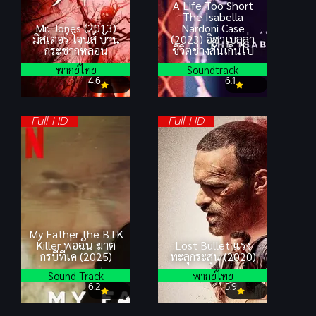
A Life Too Short
The Isabella
Mr. Jones (2013)
Nardoni Case
มิสเตอร์ โจนส์ บ้าน
(2023) อิซาเบลล่า
กระชากหลอน
ชีวิตช่างสั้นเกินไป
พากย์ไทย
Soundtrack
4.6
6.1
Full HD
Full HD
My Father the BTK
Killer พ่อฉัน ฆาต
Lost Bullet แรง
กรบีทีเค (2025)
ทะลุกระสุน (2020)
Sound Track
พากย์ไทย
6.2
5.9