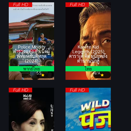
Full HD
Full HD
Police Modify
Karate Kid
ตำรวจแต่ง กำเนิดผู้
Legends (2025)
พิทักษ์สันติหลุด
คาราเต้ คิด ผนึกพลัง
(2024)
ตำนานนักสู้
พากย์ไทย
ไทย
5.5
N/A
Full HD
Full HD