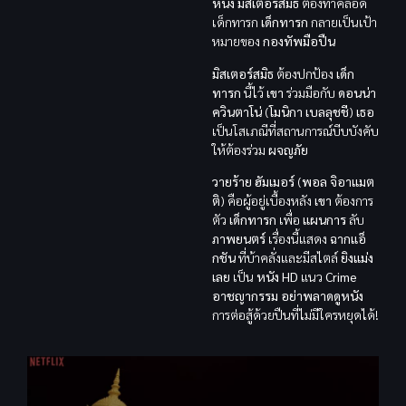
หนัง
มิสเตอร์สมิธ
ต้องทำคลอด
เด็กทารก
เด็กทารก
กลายเป็นเป้า
หมายของ
กองทัพมือปืน
มิสเตอร์สมิธ
ต้องปกป้อง
เด็ก
ทารก
นี้ไว้
เขา
ร่วมมือกับ
ดอนน่า
ควินตาโน่
(
โมนิกา เบลลุชชี
)
เธอ
เป็นโสเภณีที่สถานการณ์บีบบังคับ
ให้ต้องร่วม
ผจญภัย
วายร้าย
ฮัมเมอร์
(
พอล จิอาแมต
ติ
) คือผู้อยู่เบื้องหลัง
เขา
ต้องการ
ตัว
เด็กทารก
เพื่อ
แผนการ
ลับ
ภาพยนตร์
เรื่องนี้แสดง
ฉากแอ็
กชัน
ที่บ้าคลั่งและมีสไตล์
ยิงแม่ง
เลย
เป็น
หนัง HD
แนว
Crime
อาชญากรรม
อย่าพลาดดูหนัง
การต่อสู้ด้วยปืนที่ไม่มีใครหยุดได้!