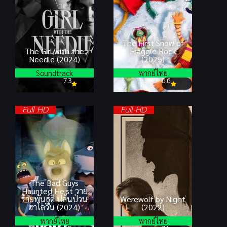
The First Snow of
The Girl with the
Fraggle Rock
Needle (2024)
(2025)
Soundtrack
พากย์ไทย
7.3
6.6
Full HD
Full HD
The Bad Guys
Haunted Heist วาย
ร้ายพันธุ์ดี ปล้นป่วน
Werewolf by Night
ฮาโลวีน (2024)
(2022)
พากย์ไทย
พากย์ไทย