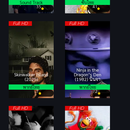
Sound Track
ซับไทย
3.5
4.1
Full HD
Full HD
Ninja in the
Skinwalker Island
Dragon’s Den
(2025)
(1982) นินจา
พากย์ไทย
พากย์ไทย
7
7.2
Full HD
Full HD