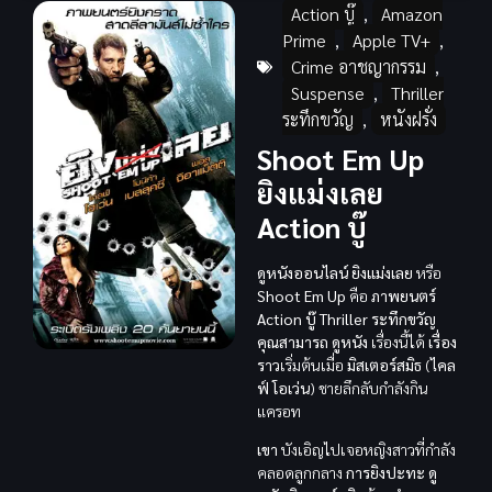
Action บู๊
,
Amazon
Prime
,
Apple TV+
,
Crime อาชญากรรม
,
Suspense
,
Thriller
ระทึกขวัญ
,
หนังฝรั่ง
Shoot Em Up
ยิงแม่งเลย
Action บู๊
ดูหนังออนไลน์ ยิงแม่งเลย
หรือ
Shoot Em Up
คือ
ภาพยนตร์
Action บู๊
Thriller ระทึกขวัญ
คุณสามารถ
ดูหนัง
เรื่องนี้ได้
เรื่อง
ราว
เริ่มต้นเมื่อ
มิสเตอร์สมิธ
(
ไคล
ฟ์ โอเว่น
) ชายลึกลับกำลังกิน
แครอท
เขา
บังเอิญไปเจอหญิงสาวที่กำลัง
คลอดลูกกลาง
การยิงปะทะ
ดู