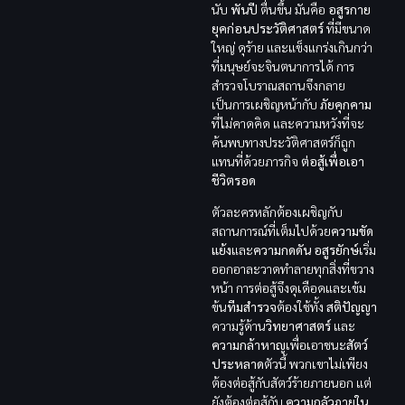
นับ
พันปี
ตื่นขึ้น มันคือ
อสูรกาย
ยุคก่อนประวัติศาสตร์
ที่มีขนาด
ใหญ่ ดุร้าย และแข็งแกร่งเกินกว่า
ที่มนุษย์จะจินตนาการได้ การ
สำรวจโบราณสถานจึงกลาย
เป็นการเผชิญหน้ากับ
ภัยคุกคาม
ที่ไม่คาดคิด และความหวังที่จะ
ค้นพบทางประวัติศาสตร์ก็ถูก
แทนที่ด้วยภารกิจ
ต่อสู้เพื่อเอา
ชีวิตรอด
ตัวละครหลักต้องเผชิญกับ
สถานการณ์ที่เต็มไปด้วย
ความขัด
แย้ง
และ
ความกดดัน
อสูรยักษ์
เริ่ม
ออกอาละวาดทำลายทุกสิ่งที่ขวาง
หน้า การต่อสู้จึงดุเดือดและเข้ม
ข้น
ทีมสำรวจ
ต้องใช้ทั้ง
สติปัญญา
ความรู้ด้าน
วิทยาศาสตร์
และ
ความกล้าหาญ
เพื่อเอาชนะ
สัตว์
ประหลาด
ตัวนี้ พวกเขาไม่เพียง
ต้องต่อสู้กับสัตว์ร้ายภายนอก แต่
ยังต้องต่อสู้กับ
ความกลัวภายใน