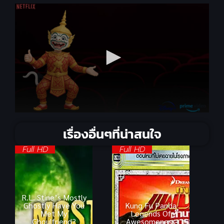
เรื่องอื่นๆที่น่าสนใจ
Full HD
Full HD
R.L. Stine’s Mostly
Ghostly Have You
Kung Fu Panda
Met My
Legends Of
Ghoulfriend?
Awesomeness