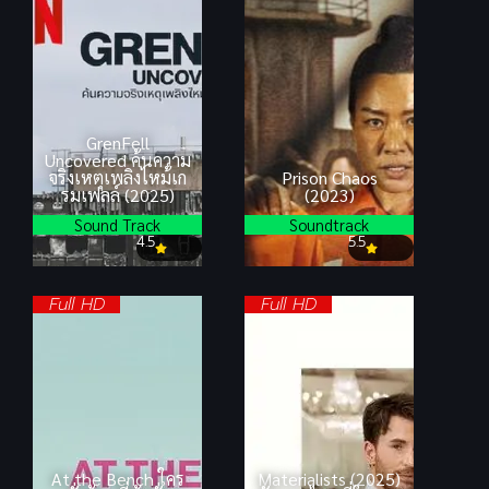
GrenFell
Uncovered ค้นความ
จริงเหตุเพลิงไหม้เก
Prison Chaos
รมเฟลล์ (2025)
(2023)
Sound Track
Soundtrack
4.5
5.5
Full HD
Full HD
At the Bench ใคร
Materialists (2025)