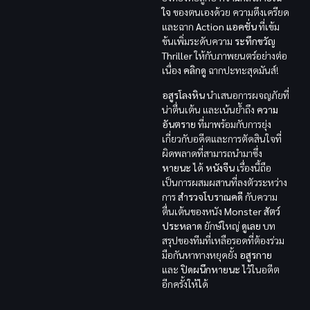
ใจ
ของตนเองด้วย ความตึงเครียด
และฉาก
Action แอคชั่น
ที่เข้ม
ข้นเพิ่มระดับความ
ระทึกขวัญ
Thriller
ให้กับภาพยนตร์อย่างต่อ
เนื่อง
คลิกดู
ฉากปะทะสุดมันส์!
อสูรโลงหิน
นำเสนอการผจญภัยที่
น่าตื่นเต้น และเน้นย้ำถึง
ความ
อันตราย
ที่มาพร้อมกับการยุ่ง
เกี่ยวกับอดีตและการตัดสินใจที่
ผิดพลาดที่สามารถนำมาซึ่ง
หายนะ
ได้
หนังจีน
เรื่องนี้ถือ
เป็นการผสมผสานที่ลงตัวระหว่าง
การ
สำรวจโบราณคดี
กับความ
ตื่นเต้นของหนัง
Monster สัตว์
ประหลาด
ยักษ์ใหญ่
ดูเลย
บท
สรุปของทีมที่เหลือรอดที่ต้องร่วม
มือกันหาทางหยุดยั้ง
อสูรกาย
และ
ปิดผนึกหายนะ
ไว้ในอดีต
อีกครั้งให้ได้