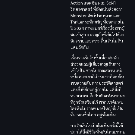
Action แอคชั่น
ผสม
Sci-Fi
วิทยาศาสตร์
ที่อัดแน่นด้วยฉาก
Monster สัตว์ประหลาด
และ
Thriller ระทึกขวัญ
ที่ออกฉายใน
ปี
2024
ภาพยนตร์เรื่องนี้จะพาผู้
ชมเข้าสู่การผจญภัยที่เต็มไปด้วย
อันตรายและความตื่นเต้นในดิน
แดนลึกลับ!
เรื่องราวเริ่มต้นขึ้นเมื่อกลุ่มนัก
สำรวจและผู้เชี่ยวชาญเดินทาง
เข้าไปใน
ซากโบราณสถาน
แห่ง
หนึ่ง พวกเขามีเป้าหมายที่จะ
ค้น
พบความลับทางประวัติศาสตร์
และสิ่งที่ซ่อนอยู่ภายใน แต่สิ่งที่
พวกเขาพบคือ
กับดักแห่งหายนะ
ที่ถูกจัดเตรียมไว้ พวกเขาค้นพบ
โลงหินโบราณขนาดใหญ่
ซึ่งเป็น
ที่มาของชื่อไทย
อสูรโลงหิน
การตัดสินใจ
เปิดโลงหิน
ครั้งนี้ได้
ปลุกให้สิ่งมีชีวิตที่หลับใหลมานาน