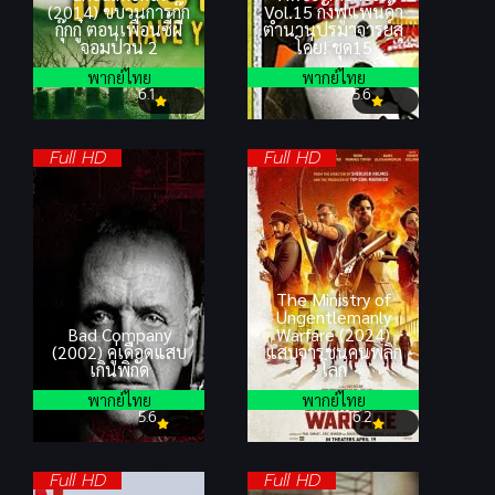
(2014) ขบวนการกุ๊ก
Vol.15 กังฟูแพนด้า
กุ๊กกู๋ ตอนเพื่อนซี้ผี
ตำนานปรมาจารย์สุ
จอมป่วน 2
โค่ย! ชุด15
พากย์ไทย
พากย์ไทย
6.1
5.6
Full HD
Full HD
The Ministry of
Ungentlemanly
Bad Company
Warfare (2024)
(2002) คู่เดือดแสบ
แสบจารชนคนพลิก
เกินพิกัด
โลก
พากย์ไทย
พากย์ไทย
5.6
6.2
Full HD
Full HD