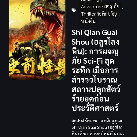
Adventure ผจญภัย
,
Thriller ระทึกขวัญ
,
หนังจีน
Shi Qian Guai
Shou (อสูรโลง
หิน): การผจญ
ภัย Sci-Fi สุด
ระทึก เมื่อการ
สำรวจโบราณ
สถานปลุกสัตว์
ร้ายยุคก่อน
ประวัติศาสตร์
สุดมันส์ ห้ามพลาด คลิกดู ดูเลย
Shi Qian Guai Shou (อสูรโลง
หิน)
คือภาพยนตร์
หนังจีน
แนว