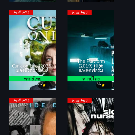
Full HD
Full HD
The Platform
Cunk on Life (2025)
(2019) เดอะ
มองชีวิตผ่านคังค์
แพลตฟอร์ม
พากย์ไทย
พากย์ไทย
7.3
7.0
Full HD
Full HD