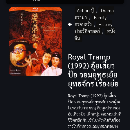
Action บู๊
,
Drama
ดราม่า
,
Family
ครอบครัว
,
History
ประวัติศาสตร์
,
หนัง
จีน
Royal Tramp
(1992) อุ้ยเสี่ยว
ป้อ จอมยุทธเย้ย
ยุทธจักร เรื่องย่อ
Royal Tramp (1992) อุ้ยเสี่ยว
ป้อ จอมยุทธเย้ยยุทธจักร
พาผู้ชม
ไปพบกับการผจญภัยสุดป่วนของ
อุ้ยเสี่ยวป้อ เด็กหนุ่มจอมทะเล้นที่
ชีวิตพลิกผันเข้าไปพัวพันกับเรื่อง
ราวในวังหลวงและยุทธภพอย่าง