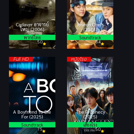
Cadaver อาจารย์
Joseon Chefs
ใหญ่ (2006)
(2023)
พากย์ไทย
Soundtrack
5.0
8.4
Full HD
หนังโรง
A Boyfriend to Die
The Prophecy
For (2025)
(2025)
Soundtrack
เสียงโรง
7.5
5.0