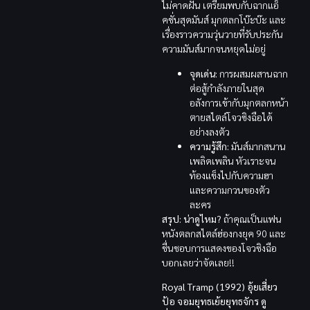
ไม่คาดฝัน เตรียมพบกับฉากแอ็
คชั่นสุดมันส์ มุกตลกโบ๊ะบ๊ะ และ
เรื่องราวความวุ่นวายที่รับประกัน
ความมันส์มากจนหยุดไม่อยู่
จุดเด่น:
การผสมผสานฉาก
ต่อสู้กำลังภายในสุด
อลังการเข้ากับมุกตลกหน้า
ตายสไตล์โจวซิงฉือได้
อย่างลงตัว
ความรู้สึก:
มันส์มากสนาน
เพลิดเพลิน หัวเราะจน
ท้องแข็งไปกับความฮา
และความกวนของตัว
ละคร
สรุป: น่าดูไหม?
ถ้าคุณเป็นแฟน
หนังตลกสไตล์ฮ่องกงยุค 90 และ
ชื่นชอบการแสดงของโจวซิงฉือ
บอกเลยว่าจัดเลย!!
Royal Tramp (1992) อุ้ยเสี่ยว
ป้อ จอมยุทธเย้ยยุทธจักร ดู