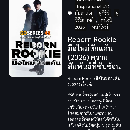
Inspirational แรง
บันดาลใจ
,
ดูซีรี่ย์
,
ดู
ซีรีย์เกาหลี
,
หนังปี
2026
,
หนังใหม่
Reborn Rookie
มือใหม่หักแค้น
(2026) ความ
สัมพันธ์ที่ซับซ้อน
Reborn Rookie มือใหม่หักแค้น
(2026) เรื่องย่อ
ซีรีส์เรื่องนี้พาผู้ชมดำดิ่งสู่เรื่องราว
ของนักเบสบอลดาวรุ่งที่ต้อง
เผชิญกับจุดจบอันน่าเศร้า ทว่า
โชคชะตากลับเล่นตลก มอบ
โอกาสครั้งที่สอง
ให้เขาได้กลับไป
แก้ไขอดีตในวัยหนุ่ม ณ จุดเริ่มต้น