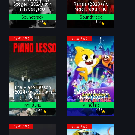
Stones (2024) ย่าง
Rahsia (2023) ลับ
ก้าวของจูเลีย
หลอน ซ่อน ตาย
Soundtrack
Soundtrack
7.0
6.3
Full HD
Full HD
The Piano Lesson
(2024) บทเรียนจาก
Baby Shark’s Big
เปียโน
Movie (2023)
พากย์ไทย
พากย์ไทย
6.4
4.0
Full HD
Full HD