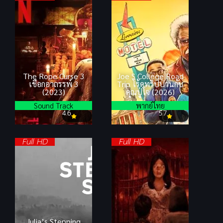
The Rope Curse 3
Joe S College Road
เชือกอาถรรพ์ 3
Trip โร้ดทริปป่วนกับ
(2023)
คุณปู่โจ (2026)
Sound Track
พากย์ไทย
4.6
5.7
Full HD
Full HD
Julia’s Stepping