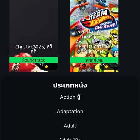
Team Hot Wheels :
The Origins of
Awesome (2014)
Christy (2025) คริ
ขบวนการซิ่ง
สตี้
มหากาฬ
Soundtrack
พากย์ไทย
7.0
5.3
ประเภทหนัง
Action บู๊
Adaptation
Adult
Adult 18+