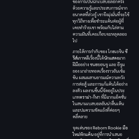
ของการเป็นนักเบสบอลอีกครั้ง
ด้วยความรู้และประสบการณ์จาก
อนาคตที่ล่วงรู้ เขาจึงมุ่งมั่นที่จะใช้
ทุกวิถีทางเพื่อชำระแค้นต่อผู้ที่
เคยทำร้ายเขา พร้อมกับไล่ตาม
ความฝันที่เคยเกือบจะหลุดลอย
ไป
ภายใต้การกำกับของ โกฮเยจิน
ซี
รีส์เกาหลี
เรื่องนี้ได้
นักแสดง
มาก
ฝีมืออย่าง ซนฮยอนจู และ อีจูม
ยอง มาถ่ายทอดเรื่องราวอันเข้ม
ข้น ผสมผสานอารมณ์ความหวัง
การต่อสู้ และการแก้แค้นได้อย่าง
ลงตัว ผลงานชิ้นนี้จัดอยู่ในประ
เภท
ดราม่า
-กีฬา ที่มีฉากแอ็คชั่น
ในสนามเบสบอลอันน่าตื่นเต้น
และปมความขัดแย้งที่ค่อยๆ
คลี่คลาย
จุดเด่นของ
Reborn Rookie
มือ
ใหม่หักแค้น
อยู่ที่การนำเสนอ