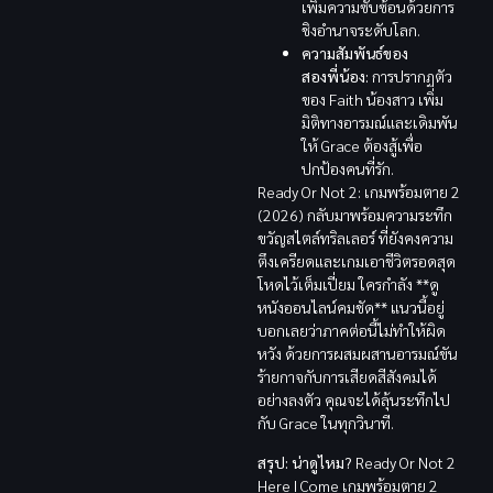
เพิ่มความซับซ้อนด้วยการ
ชิงอำนาจระดับโลก.
ความสัมพันธ์ของ
สองพี่น้อง:
การปรากฏตัว
ของ Faith น้องสาว เพิ่ม
มิติทางอารมณ์และเดิมพัน
ให้ Grace ต้องสู้เพื่อ
ปกป้องคนที่รัก.
Ready Or Not 2: เกมพร้อมตาย 2
(2026) กลับมาพร้อมความระทึก
ขวัญสไตล์ทริลเลอร์ ที่ยังคงความ
ตึงเครียดและเกมเอาชีวิตรอดสุด
โหดไว้เต็มเปี่ยม ใครกำลัง **ดู
หนังออนไลน์คมชัด** แนวนี้อยู่
บอกเลยว่าภาคต่อนี้ไม่ทำให้ผิด
หวัง ด้วยการผสมผสานอารมณ์ขัน
ร้ายกาจกับการเสียดสีสังคมได้
อย่างลงตัว คุณจะได้ลุ้นระทึกไป
กับ Grace ในทุกวินาที.
สรุป: น่าดูไหม?
Ready Or Not 2
Here I Come เกมพร้อมตาย 2