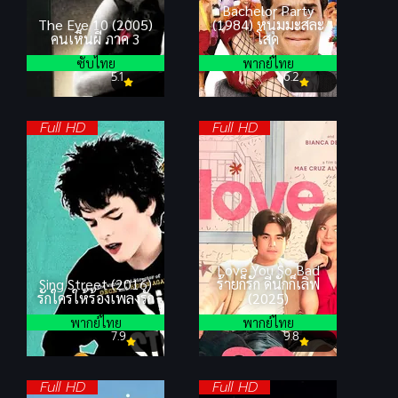
Bachelor Party
The Eye 10 (2005)
(1984) หนุ่มมะสละ
คนเห็นผี ภาค 3
โสด
ซับไทย
พากย์ไทย
5.1
6.2
Full HD
Full HD
Love You So Bad
Sing Street (2016)
ร้ายก็รัก ดีนักก็เลิฟ
รักใครให้ร้องเพลงรัก
(2025)
พากย์ไทย
พากย์ไทย
7.9
9.8
Full HD
Full HD