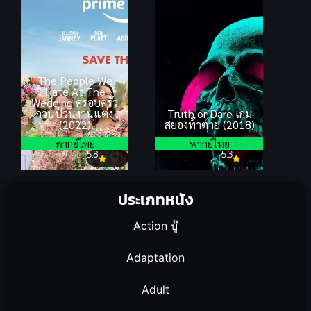
The People We
Hate At The
Wedding ครอบครัว
กวนป่วนงานแต่ง
Truth or Dare เกม
(2022)
สยองท้าตาย (2018)
พากย์ไทย
พากย์ไทย
5.8
5.3
ประเภทหนัง
Action บู๊
Adaptation
Adult